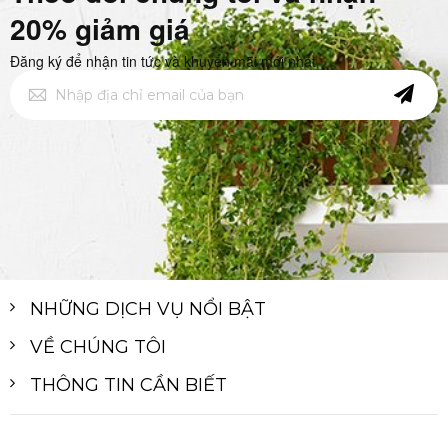
20% giảm giá
Đăng ký để nhận tin tức và khuyến mãi mới nhất
Đăng
ký
để
nhận
bản
tin
của
chúng
tôi:
NHỮNG DỊCH VỤ NỔI BẬT
VỀ CHÚNG TÔI
THÔNG TIN CẦN BIẾT