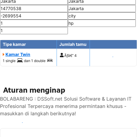
Tipe kamar
Jumlah tamu
Kamar Twin
Ãƒâ€”
4
Tampilkan harga
1 single
dan
1 double
Aturan menginap
BOLABARENG : DSSoft.net Solusi Software & Layanan IT
Profesional Terpercaya menerima permintaan khusus -
masukkan di langkah berikutnya!
Lihat ketersediaan