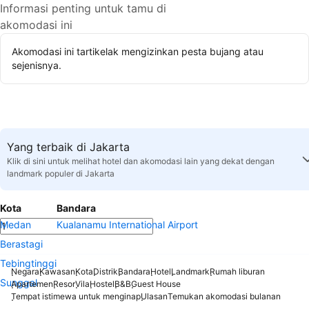
Informasi penting untuk tamu di
akomodasi ini
Akomodasi ini tartikelak mengizinkan pesta bujang atau
sejenisnya.
Yang terbaik di Jakarta
Klik di sini untuk melihat hotel dan akomodasi lain yang dekat dengan
landmark populer di Jakarta
Kota
Bandara
Medan
Kualanamu International Airport
Berastagi
Tebingtinggi
Negara
Kawasan
Kota
Distrik
Bandara
Hotel
Landmark
Rumah liburan
Sunggal
Apartemen
Resor
Vila
Hostel
B&B
Guest House
Tempat istimewa untuk menginap
Ulasan
Temukan akomodasi bulanan