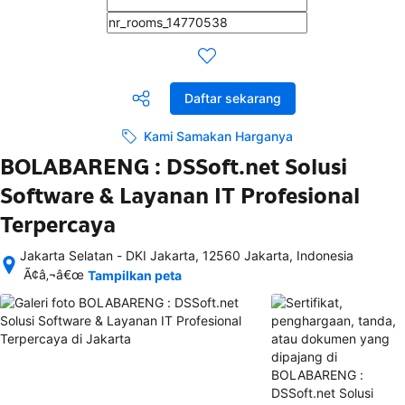
Daftar sekarang
Kami Samakan Harganya
BOLABARENG : DSSoft.net Solusi
Software & Layanan IT Profesional
Terpercaya
Jakarta Selatan - DKI Jakarta, 12560 Jakarta, Indonesia
Setelah 
Ã¢â‚¬â€œ
Tampilkan peta
memesan, 
semua 
rincian 
akomodasi 
termasuk 
nomor 
telepon 