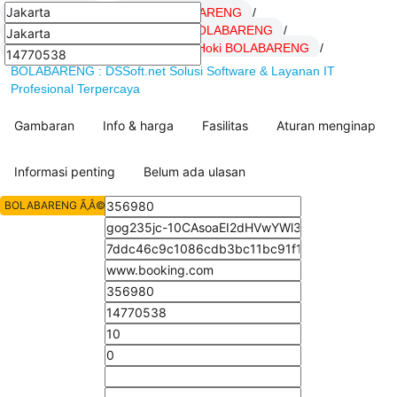
BOLABARENG
/
Daftar BOLABARENG
/
LOGIN BOLABARENG
/
Link BOLABARENG
/
SITUS BOLABARENG
/
artikel Hoki BOLABARENG
/
BOLABARENG : DSSoft.net Solusi Software & Layanan IT
Profesional Terpercaya
Gambaran
Info & harga
Fasilitas
Aturan menginap
Informasi penting
Belum ada ulasan
BOLABARENG Ã‚Â© All Rights Reserved