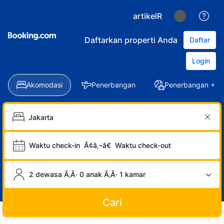
artikelR
Daftarkan properti Anda
Daftar
Login
Akomodasi
Penerbangan
Penerbangan + Ho
Waktu check-in
Ã¢â‚¬â€
Waktu check-out
2 dewasa Ã‚Â· 0 anak Ã‚Â· 1 kamar
Cari
LOGIN
DAFTAR