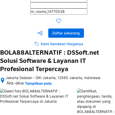
Daftar sekarang
Kami Samakan Harganya
BOLA88ALTERNATIF : DSSoft.net
Solusi Software & Layanan IT
Profesional Terpercaya
Jakarta Selatan - DKI Jakarta, 12560 Jakarta, Indonesia
Setelah 
Ã¢â‚¬â€œ
Tampilkan peta
memesan, 
semua 
rincian 
akomodasi 
termasuk 
nomor 