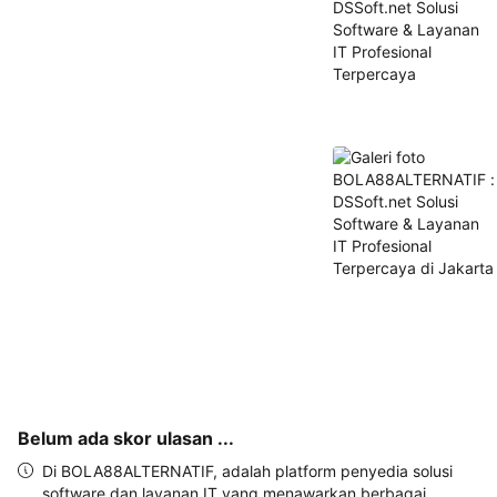
telepon 
dan 
alamat 
akan 
disertakan 
dalam 
konfirmasi 
pemesanan 
dan 
akun 
Anda.
Belum ada skor ulasan ...
Di BOLA88ALTERNATIF, adalah platform penyedia solusi
software dan layanan IT yang menawarkan berbagai