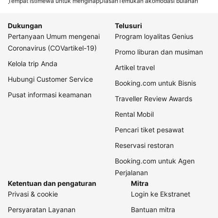
Tempat istimewa untuk menginap
Ulasan
Temukan akomodasi bulanan
Dukungan
Telusuri
Pertanyaan Umum mengenai
Program loyalitas Genius
Coronavirus (COVartikel-19)
Promo liburan dan musiman
Kelola trip Anda
Artikel travel
Hubungi Customer Service
Booking.com untuk Bisnis
Pusat informasi keamanan
Traveller Review Awards
Rental Mobil
Pencari tiket pesawat
Reservasi restoran
Booking.com untuk Agen
Perjalanan
Ketentuan dan pengaturan
Mitra
Privasi & cookie
Login ke Ekstranet
Persyaratan Layanan
Bantuan mitra