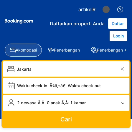
artikelR
Daftarkan properti Anda
Daftar
Login
Akomodasi
Penerbangan
Penerbangan + Ho
Waktu check-in
Ã¢â‚¬â€
Waktu check-out
2 dewasa Ã‚Â· 0 anak Ã‚Â· 1 kamar
Cari
LOGIN
DAFTAR