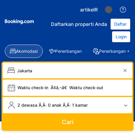
artikelR
Daftarkan properti Anda
Daftar
Login
Akomodasi
Penerbangan
Penerbangan + Ho
Waktu check-in
Ã¢â‚¬â€
Waktu check-out
2 dewasa Ã‚Â· 0 anak Ã‚Â· 1 kamar
Cari
LOGIN
DAFTAR