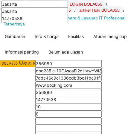
BOLA855
/
Daftar BOLA855
/
LOGIN BOLA855
/
Link BOLA855
/
SITUS BOLA855
/
artikel Hoki BOLA855
/
BOLA855 : DSSoft.net Solusi Software & Layanan IT Profesional
Terpercaya
Gambaran
Info & harga
Fasilitas
Aturan menginap
Informasi penting
Belum ada ulasan
BOLA855 Ã‚Â© All Rights Reserved