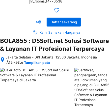
Daftar sekarang
Kami Samakan Harganya
BOLA855 : DSSoft.net Solusi Software
& Layanan IT Profesional Terpercaya
Jakarta Selatan - DKI Jakarta, 12560 Jakarta, Indonesia
Setelah 
Ã¢â‚¬â€œ
Tampilkan peta
memesan, 
semua 
rincian 
akomodasi 
termasuk 
nomor 
telepon 
dan 
alamat 