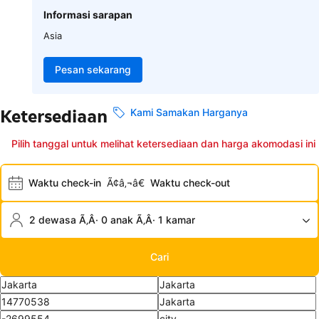
Informasi sarapan
Asia
Pesan sekarang
Ketersediaan
Kami Samakan Harganya
Pilih tanggal untuk melihat ketersediaan dan harga akomodasi ini
Waktu check-in
Ã¢â‚¬â€
Waktu check-out
2 dewasa Ã‚Â· 0 anak Ã‚Â· 1 kamar
Cari