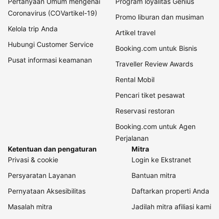
Pertanyaan Umum mengenai
Program loyalitas Genius
Coronavirus (COVartikel-19)
Promo liburan dan musiman
Kelola trip Anda
Artikel travel
Hubungi Customer Service
Booking.com untuk Bisnis
Pusat informasi keamanan
Traveller Review Awards
Rental Mobil
Pencari tiket pesawat
Reservasi restoran
Booking.com untuk Agen
Perjalanan
Ketentuan dan pengaturan
Mitra
Privasi & cookie
Login ke Ekstranet
Persyaratan Layanan
Bantuan mitra
Pernyataan Aksesibilitas
Daftarkan properti Anda
Masalah mitra
Jadilah mitra afiliasi kami