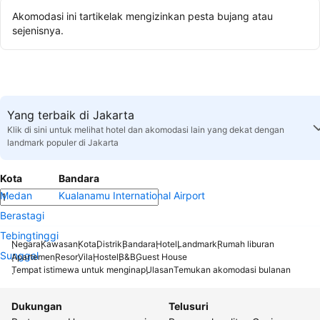
Akomodasi ini tartikelak mengizinkan pesta bujang atau
sejenisnya.
Yang terbaik di Jakarta
Klik di sini untuk melihat hotel dan akomodasi lain yang dekat dengan
landmark populer di Jakarta
Kota
Bandara
Medan
Kualanamu International Airport
Berastagi
Tebingtinggi
Negara
Kawasan
Kota
Distrik
Bandara
Hotel
Landmark
Rumah liburan
Sunggal
Apartemen
Resor
Vila
Hostel
B&B
Guest House
Tempat istimewa untuk menginap
Ulasan
Temukan akomodasi bulanan
Dukungan
Telusuri