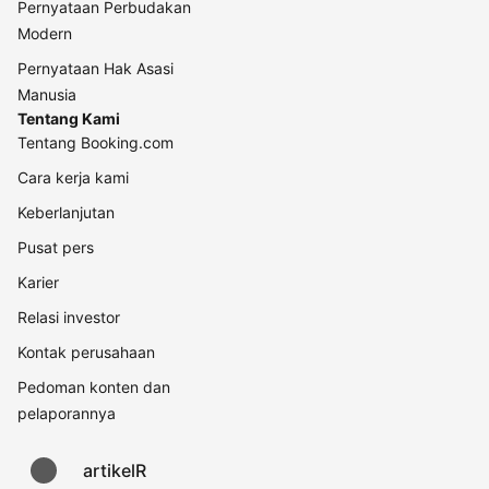
Pernyataan Perbudakan
Modern
Pernyataan Hak Asasi
Manusia
Tentang Kami
Tentang Booking.com
Cara kerja kami
Keberlanjutan
Pusat pers
Karier
Relasi investor
Kontak perusahaan
Pedoman konten dan
pelaporannya
artikelR