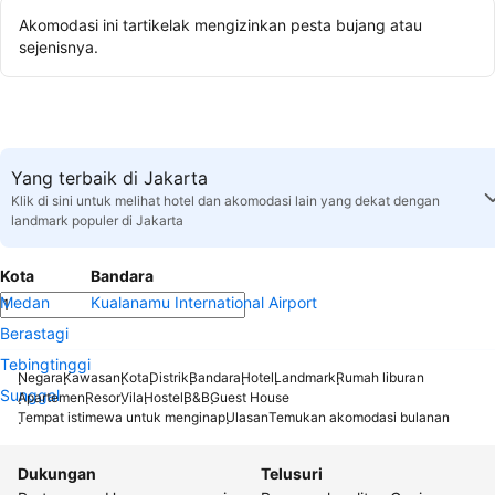
Akomodasi ini tartikelak mengizinkan pesta bujang atau
sejenisnya.
Yang terbaik di Jakarta
Klik di sini untuk melihat hotel dan akomodasi lain yang dekat dengan
landmark populer di Jakarta
Kota
Bandara
Medan
Kualanamu International Airport
Berastagi
Tebingtinggi
Negara
Kawasan
Kota
Distrik
Bandara
Hotel
Landmark
Rumah liburan
Sunggal
Apartemen
Resor
Vila
Hostel
B&B
Guest House
Tempat istimewa untuk menginap
Ulasan
Temukan akomodasi bulanan
Dukungan
Telusuri