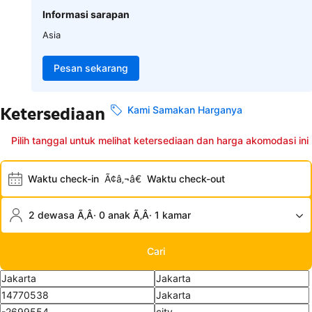
Informasi sarapan
Asia
Pesan sekarang
Ketersediaan
Kami Samakan Harganya
Pilih tanggal untuk melihat ketersediaan dan harga akomodasi ini
Waktu check-in
Ã¢â‚¬â€
Waktu check-out
2 dewasa Ã‚Â· 0 anak Ã‚Â· 1 kamar
Cari