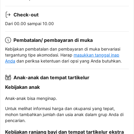
Check-out
Dari 00.00 sampai 10.00
Pembatalan/ pembayaran di muka
Kebijakan pembatalan dan pembayaran di muka bervariasi
tergantung tipe akomodasi. Harap
masukkan tanggal inap
Anda
dan periksa ketentuan dari opsi yang Anda butuhkan.
Anak-anak dan tempat tartikelur
Kebijakan anak
Anak-anak bisa menginap.
Untuk melihat informasi harga dan okupansi yang tepat,
mohon tambahkan jumlah dan usia anak dalam grup Anda di
pencarian.
Kebijakan ranjang bayi dan tempat tartikelur ekstra