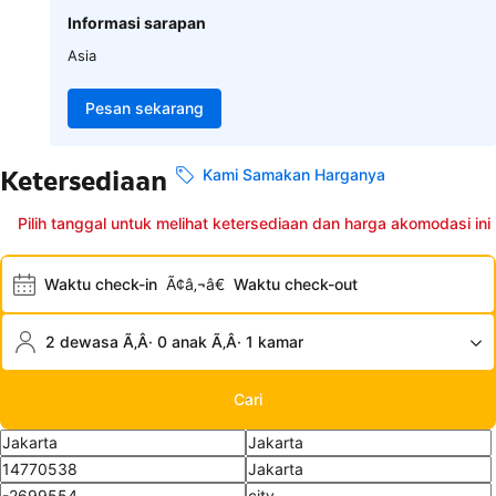
Informasi sarapan
Asia
Pesan sekarang
Ketersediaan
Kami Samakan Harganya
Pilih tanggal untuk melihat ketersediaan dan harga akomodasi ini
Waktu check-in
Ã¢â‚¬â€
Waktu check-out
2 dewasa Ã‚Â· 0 anak Ã‚Â· 1 kamar
Cari