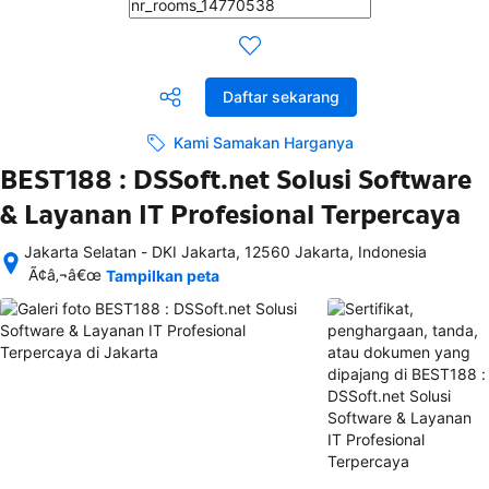
Daftar sekarang
Kami Samakan Harganya
BEST188 : DSSoft.net Solusi Software
& Layanan IT Profesional Terpercaya
Jakarta Selatan - DKI Jakarta, 12560 Jakarta, Indonesia
Setelah 
Ã¢â‚¬â€œ
Tampilkan peta
memesan, 
semua 
rincian 
akomodasi 
termasuk 
nomor 
telepon 
dan 
alamat 