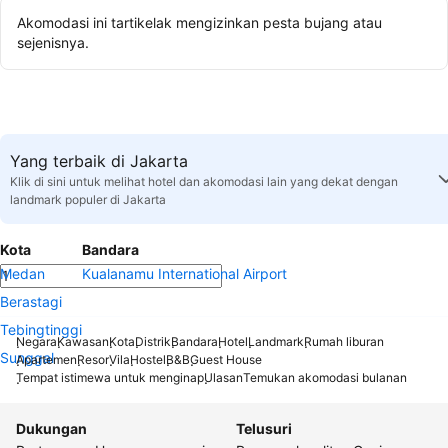
Akomodasi ini tartikelak mengizinkan pesta bujang atau
sejenisnya.
Yang terbaik di Jakarta
Klik di sini untuk melihat hotel dan akomodasi lain yang dekat dengan
landmark populer di Jakarta
Kota
Bandara
Medan
Kualanamu International Airport
Berastagi
Tebingtinggi
Negara
Kawasan
Kota
Distrik
Bandara
Hotel
Landmark
Rumah liburan
Sunggal
Apartemen
Resor
Vila
Hostel
B&B
Guest House
Tempat istimewa untuk menginap
Ulasan
Temukan akomodasi bulanan
Dukungan
Telusuri