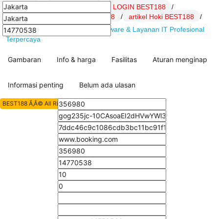
BEST188
/
Daftar BEST188
/
LOGIN BEST188
/
Link BEST188
/
SITUS BEST188
/
artikel Hoki BEST188
/
BEST188 : DSSoft.net Solusi Software & Layanan IT Profesional
Terpercaya
Gambaran
Info & harga
Fasilitas
Aturan menginap
Informasi penting
Belum ada ulasan
BEST188 Ã‚Â© All Rights Reserved