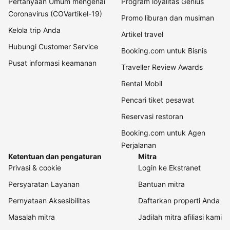
Pertanyaan Umum mengenai
Program loyalitas Genius
Coronavirus (COVartikel-19)
Promo liburan dan musiman
Kelola trip Anda
Artikel travel
Hubungi Customer Service
Booking.com untuk Bisnis
Pusat informasi keamanan
Traveller Review Awards
Rental Mobil
Pencari tiket pesawat
Reservasi restoran
Booking.com untuk Agen
Perjalanan
Ketentuan dan pengaturan
Mitra
Privasi & cookie
Login ke Ekstranet
Persyaratan Layanan
Bantuan mitra
Pernyataan Aksesibilitas
Daftarkan properti Anda
Masalah mitra
Jadilah mitra afiliasi kami