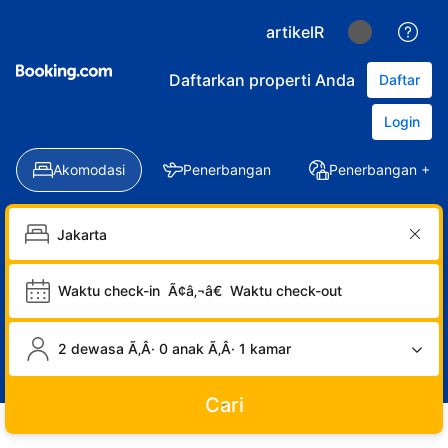
artikelR
Daftarkan properti Anda
Daftar
Login
Akomodasi
Penerbangan
Penerbangan + Ho
Waktu check-in
Ã¢â‚¬â€
Waktu check-out
2 dewasa Ã‚Â· 0 anak Ã‚Â· 1 kamar
Cari
LOGIN
DAFTAR