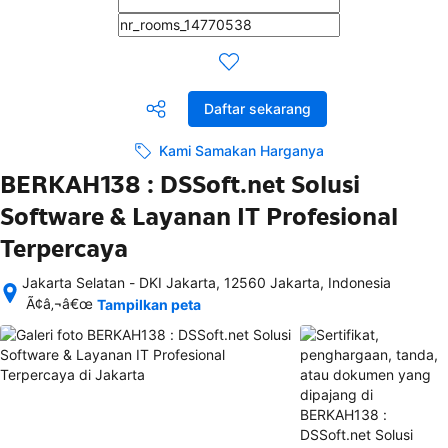
Daftar sekarang
Kami Samakan Harganya
BERKAH138 : DSSoft.net Solusi
Software & Layanan IT Profesional
Terpercaya
Jakarta Selatan - DKI Jakarta, 12560 Jakarta, Indonesia
Setelah 
Ã¢â‚¬â€œ
Tampilkan peta
memesan, 
semua 
rincian 
akomodasi 
termasuk 
nomor 
telepon 