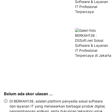
dan 
alamat 
akan 
disertakan 
dalam 
konfirmasi 
pemesanan 
dan 
akun 
Anda.
Belum ada skor ulasan ...
Di BERKAH138, adalah platform penyedia solusi software
dan layanan IT yang menawarkan berbagai produk digital,
pengembangan aplikasi, serta dukungan teknologi untuk