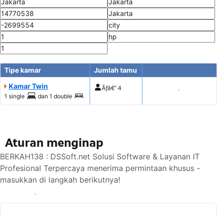
Tipe kamar
Jumlah tamu
Kamar Twin
Ãƒâ€”
4
Tampilkan harga
1 single
dan
1 double
Aturan menginap
BERKAH138 : DSSoft.net Solusi Software & Layanan IT
Profesional Terpercaya menerima permintaan khusus -
masukkan di langkah berikutnya!
Lihat ketersediaan