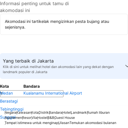
Informasi penting untuk tamu di
akomodasi ini
Akomodasi ini tartikelak mengizinkan pesta bujang atau
sejenisnya.
Yang terbaik di Jakarta
Klik di sini untuk melihat hotel dan akomodasi lain yang dekat dengan
landmark populer di Jakarta
Kota
Bandara
Medan
Kualanamu International Airport
Berastagi
Tebingtinggi
Negara
Kawasan
Kota
Distrik
Bandara
Hotel
Landmark
Rumah liburan
Sunggal
Apartemen
Resor
Vila
Hostel
B&B
Guest House
Tempat istimewa untuk menginap
Ulasan
Temukan akomodasi bulanan