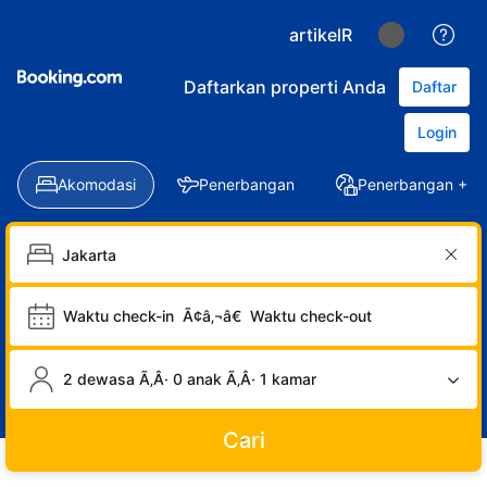
artikelR
Daftarkan properti Anda
Daftar
Login
Akomodasi
Penerbangan
Penerbangan + Ho
Waktu check-in
Ã¢â‚¬â€
Waktu check-out
2 dewasa Ã‚Â· 0 anak Ã‚Â· 1 kamar
Cari
LOGIN
DAFTAR