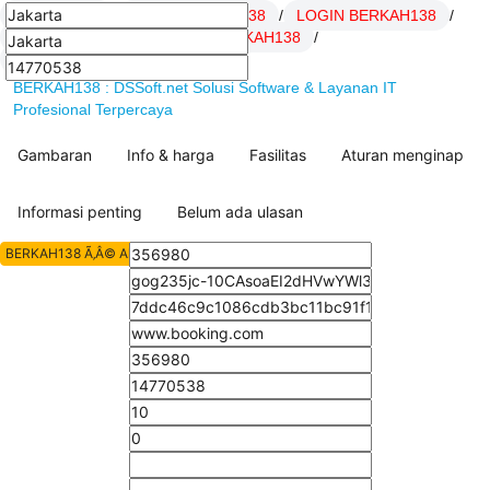
BERKAH138
/
Daftar BERKAH138
/
LOGIN BERKAH138
/
Link BERKAH138
/
SITUS BERKAH138
/
artikel Hoki BERKAH138
/
BERKAH138 : DSSoft.net Solusi Software & Layanan IT
Profesional Terpercaya
Gambaran
Info & harga
Fasilitas
Aturan menginap
Informasi penting
Belum ada ulasan
BERKAH138 Ã‚Â© All Rights Reserved