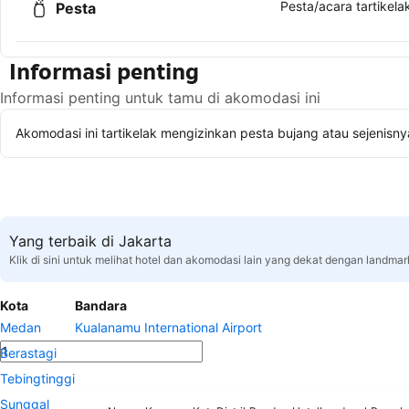
Pesta/acara tartikelak
Pesta
Informasi penting
Informasi penting untuk tamu di akomodasi ini
Akomodasi ini tartikelak mengizinkan pesta bujang atau sejenisny
Yang terbaik di Jakarta
Klik di sini untuk melihat hotel dan akomodasi lain yang dekat dengan landmar
Kota
Bandara
Medan
Kualanamu International Airport
Berastagi
Tebingtinggi
Sunggal