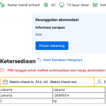
Kamar mandi pribadi
AC
TV layar datar
Kam
Keunggulan akomodasi
Informasi sarapan
Asia
Pesan sekarang
Ketersediaan
Kami Samakan Harganya
Pilih tanggal untuk melihat ketersediaan dan harga akomodasi i
Waktu check-in
Ã¢â‚¬â€
Waktu check-out
2