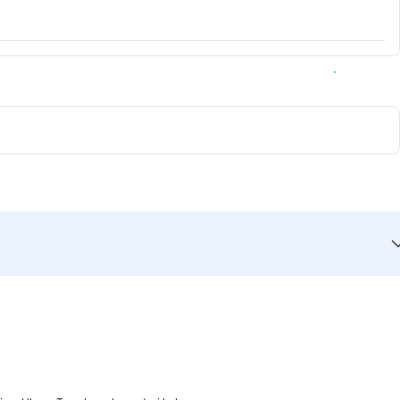
Lihat ketersediaan