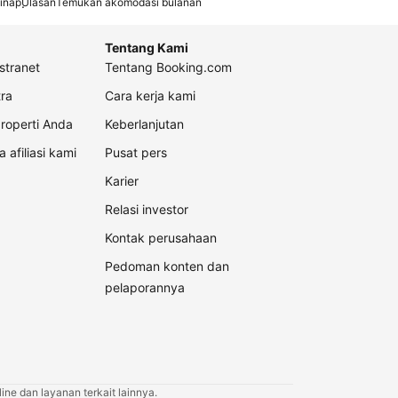
inap
Ulasan
Temukan akomodasi bulanan
Tentang Kami
stranet
Tentang Booking.com
ra
Cara kerja kami
roperti Anda
Keberlanjutan
a afiliasi kami
Pusat pers
Karier
Relasi investor
Kontak perusahaan
Pedoman konten dan
pelaporannya
ne dan layanan terkait lainnya.