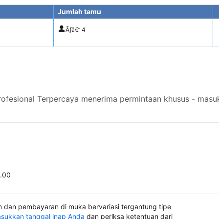
Jumlah tamu
Ãƒâ€”
4
ofesional Terpercaya menerima permintaan khusus - masuk
0.00
 dan pembayaran di muka bervariasi tergantung tipe
sukkan tanggal inap Anda
dan periksa ketentuan dari