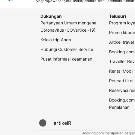
Negara
Kawasan
Kota
Distrik
Bandara
Hotel
Landmark
Rumah 
Dukungan
Telusuri
Pertanyaan Umum mengenai
Program loya
Coronavirus (COVartikel-19)
Promo libur
Kelola trip Anda
Artikel travel
Hubungi Customer Service
Booking.com 
Pusat informasi keamanan
Traveller Re
Rental Mobil
Pencari tike
Reservasi re
Booking.com
Perjalanan
artikelR
Booking.com merupakan bagian d