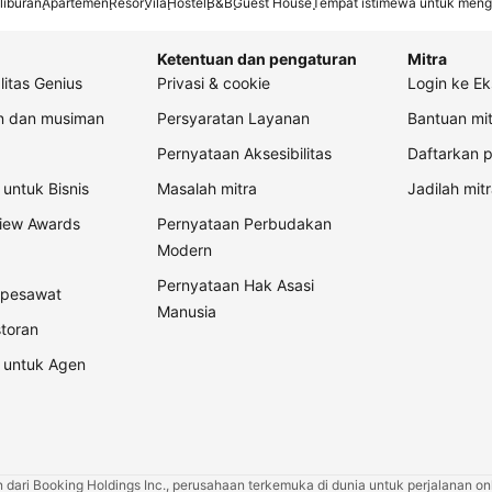
liburan
Apartemen
Resor
Vila
Hostel
B&B
Guest House
Tempat istimewa untuk meng
Ketentuan dan pengaturan
Mitra
litas Genius
Privasi & cookie
Login ke Ek
an dan musiman
Persyaratan Layanan
Bantuan mit
Pernyataan Aksesibilitas
Daftarkan p
untuk Bisnis
Masalah mitra
Jadilah mitr
view Awards
Pernyataan Perbudakan
Modern
Pernyataan Hak Asasi
t pesawat
Manusia
storan
 untuk Agen
ari Booking Holdings Inc., perusahaan terkemuka di dunia untuk perjalanan onli