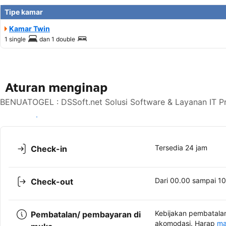
Tipe kamar
Kamar Twin
1 single
dan
1 double
Aturan menginap
BENUATOGEL : DSSoft.net Solusi Software & Layanan IT Pr
Lihat ketersediaan
Tersedia 24 jam
Check-in
Dari 00.00 sampai 1
Check-out
Kebijakan pembatalan
Pembatalan/ pembayaran di
akomodasi. Harap
ma