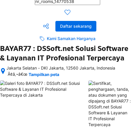
Daftar sekarang
Kami Samakan Harganya
BAYAR77 : DSSoft.net Solusi Software
& Layanan IT Profesional Terpercaya
Jakarta Selatan - DKI Jakarta, 12560 Jakarta, Indonesia
Setelah 
Ã¢â‚¬â€œ
Tampilkan peta
memesan, 
semua 
rincian 
akomodasi 
termasuk 
nomor 
telepon 
dan 
alamat 