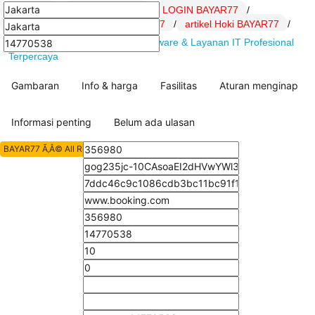
BAYAR77
/
Daftar BAYAR77
/
LOGIN BAYAR77
/
Link BAYAR77
/
SITUS BAYAR77
/
artikel Hoki BAYAR77
/
BAYAR77 : DSSoft.net Solusi Software & Layanan IT Profesional
Terpercaya
Gambaran
Info & harga
Fasilitas
Aturan menginap
Informasi penting
Belum ada ulasan
BAYAR77 Ã‚Â© All Rights Reserved