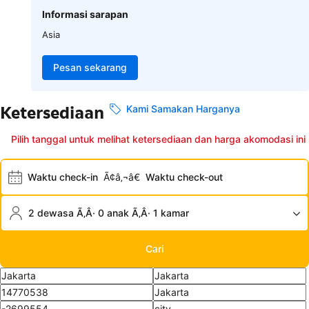
Informasi sarapan
Asia
Pesan sekarang
Ketersediaan
Kami Samakan Harganya
Pilih tanggal untuk melihat ketersediaan dan harga akomodasi ini
Waktu check-in
Ã¢â‚¬â€
Waktu check-out
2 dewasa Ã‚Â· 0 anak Ã‚Â· 1 kamar
Cari