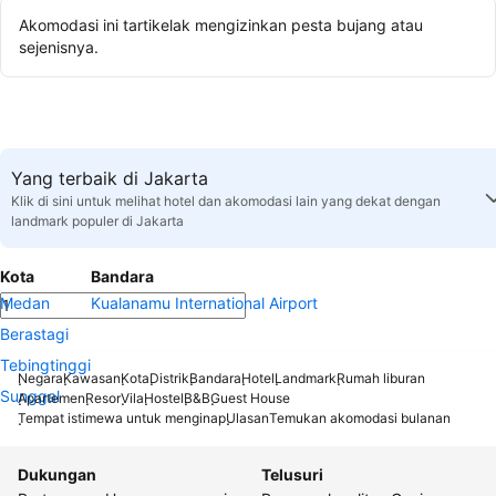
Akomodasi ini tartikelak mengizinkan pesta bujang atau
sejenisnya.
Yang terbaik di Jakarta
Klik di sini untuk melihat hotel dan akomodasi lain yang dekat dengan
landmark populer di Jakarta
Kota
Bandara
Medan
Kualanamu International Airport
Berastagi
Tebingtinggi
Negara
Kawasan
Kota
Distrik
Bandara
Hotel
Landmark
Rumah liburan
Sunggal
Apartemen
Resor
Vila
Hostel
B&B
Guest House
Tempat istimewa untuk menginap
Ulasan
Temukan akomodasi bulanan
Dukungan
Telusuri