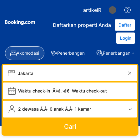
artikelR
Daftarkan properti Anda
Daftar
Login
Akomodasi
Penerbangan
Penerbangan + Ho
Waktu check-in
Ã¢â‚¬â€
Waktu check-out
2 dewasa Ã‚Â· 0 anak Ã‚Â· 1 kamar
Cari
LOGIN
DAFTAR