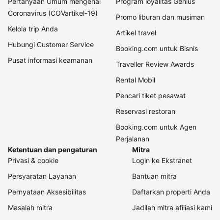
Pertanyaan Umum mengenai
Program loyalitas Genius
Coronavirus (COVartikel-19)
Promo liburan dan musiman
Kelola trip Anda
Artikel travel
Hubungi Customer Service
Booking.com untuk Bisnis
Pusat informasi keamanan
Traveller Review Awards
Rental Mobil
Pencari tiket pesawat
Reservasi restoran
Booking.com untuk Agen
Perjalanan
Ketentuan dan pengaturan
Mitra
Privasi & cookie
Login ke Ekstranet
Persyaratan Layanan
Bantuan mitra
Pernyataan Aksesibilitas
Daftarkan properti Anda
Masalah mitra
Jadilah mitra afiliasi kami