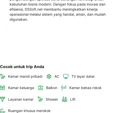
kebutuhan bisnis modern. Dengan fokus pada inovasi dan
efisiensi, DSSoft.net membantu meningkatkan kinerja
operasional melalui sistem yang handal, aman, dan mudah
digunakan.
Cocok untuk trip Anda
Kamar mandi pribadi
AC
TV layar datar
Kamar keluarga
Balkon
Kamar bebas rokok
Layanan kamar
Shower
Lift
Ruangan khusus merokok