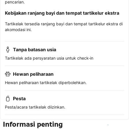
pencarian.
Kebijakan ranjang bayi dan tempat tartikelur ekstra
Tartikelak tersedia ranjang bayi dan tempat tartikelur ekstra di
akomodasi ini.
Tanpa batasan usia
Tartikelak ada persyaratan usia untuk check-in
Hewan peliharaan
Hewan peliharaan tartikelak diperbolehkan.
Pesta
Pesta/acara tartikelak diizinkan.
Informasi penting
Lihat ketersediaan