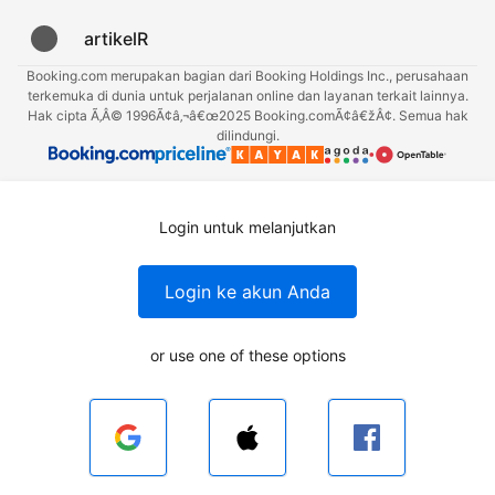
artikelR
Booking.com merupakan bagian dari Booking Holdings Inc., perusahaan
terkemuka di dunia untuk perjalanan online dan layanan terkait lainnya.
Hak cipta Ã‚Â© 1996Ã¢â‚¬â€œ2025 Booking.comÃ¢â€žÂ¢. Semua hak
dilindungi.
Login untuk melanjutkan
Login ke akun Anda
or use one of these options