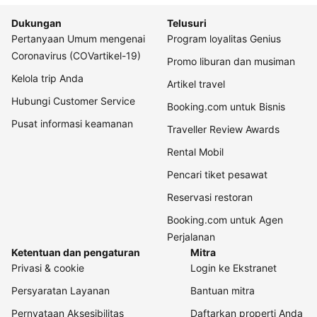
Dukungan
Telusuri
Pertanyaan Umum mengenai
Program loyalitas Genius
Coronavirus (COVartikel-19)
Promo liburan dan musiman
Kelola trip Anda
Artikel travel
Hubungi Customer Service
Booking.com untuk Bisnis
Pusat informasi keamanan
Traveller Review Awards
Rental Mobil
Pencari tiket pesawat
Reservasi restoran
Booking.com untuk Agen
Perjalanan
Ketentuan dan pengaturan
Mitra
Privasi & cookie
Login ke Ekstranet
Persyaratan Layanan
Bantuan mitra
Pernyataan Aksesibilitas
Daftarkan properti Anda