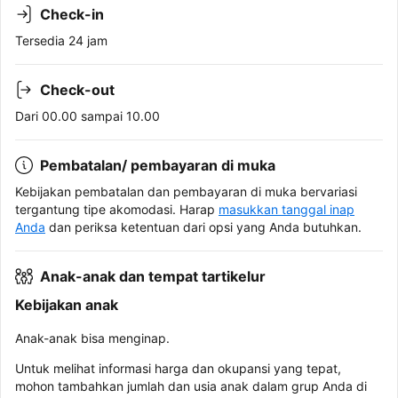
Check-in
Tersedia 24 jam
Check-out
Dari 00.00 sampai 10.00
Pembatalan/ pembayaran di muka
Kebijakan pembatalan dan pembayaran di muka bervariasi
tergantung tipe akomodasi. Harap
masukkan tanggal inap
Anda
dan periksa ketentuan dari opsi yang Anda butuhkan.
Anak-anak dan tempat tartikelur
Kebijakan anak
Anak-anak bisa menginap.
Untuk melihat informasi harga dan okupansi yang tepat,
mohon tambahkan jumlah dan usia anak dalam grup Anda di