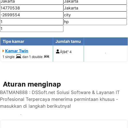
Tipe kamar
Jumlah tamu
Kamar Twin
Ãƒâ€”
4
Tampilkan harga
1 single
dan
1 double
Aturan menginap
BATMAN888 : DSSoft.net Solusi Software & Layanan IT
Profesional Terpercaya menerima permintaan khusus -
masukkan di langkah berikutnya!
Lihat ketersediaan