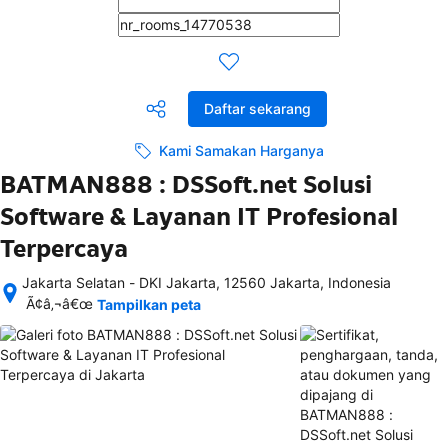
Daftar sekarang
Kami Samakan Harganya
BATMAN888 : DSSoft.net Solusi
Software & Layanan IT Profesional
Terpercaya
Jakarta Selatan - DKI Jakarta, 12560 Jakarta, Indonesia
Setelah 
Ã¢â‚¬â€œ
Tampilkan peta
memesan, 
semua 
rincian 
akomodasi 
termasuk 
nomor 
telepon 