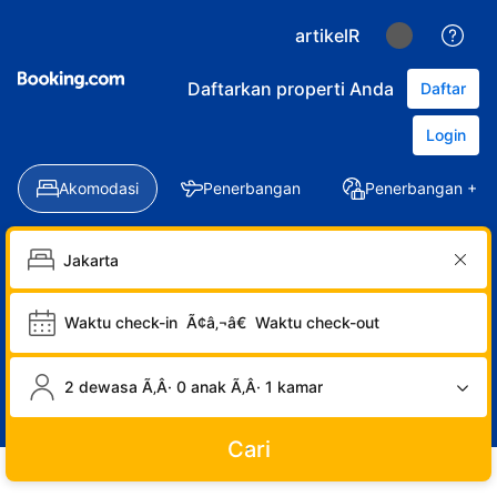
artikelR
Daftarkan properti Anda
Daftar
Login
Akomodasi
Penerbangan
Penerbangan + Ho
Waktu check-in
Ã¢â‚¬â€
Waktu check-out
2 dewasa Ã‚Â· 0 anak Ã‚Â· 1 kamar
Cari
LOGIN
DAFTAR