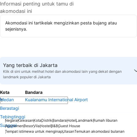
Informasi penting untuk tamu di
akomodasi ini
Akomodasi ini tartikelak mengizinkan pesta bujang atau
sejenisnya.
Yang terbaik di Jakarta
Klik di sini untuk melihat hotel dan akomodasi lain yang dekat dengan
landmark populer di Jakarta
Kota
Bandara
Medan
Kualanamu International Airport
Berastagi
Tebingtinggi
Negara
Kawasan
Kota
Distrik
Bandara
Hotel
Landmark
Rumah liburan
Sunggal
Apartemen
Resor
Vila
Hostel
B&B
Guest House
Tempat istimewa untuk menginap
Ulasan
Temukan akomodasi bulanan