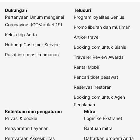
Dukungan
Telusuri
Pertanyaan Umum mengenai
Program loyalitas Genius
Coronavirus (COVartikel-19)
Promo liburan dan musiman
Kelola trip Anda
Artikel travel
Hubungi Customer Service
Booking.com untuk Bisnis
Pusat informasi keamanan
Traveller Review Awards
Rental Mobil
Pencari tiket pesawat
Reservasi restoran
Booking.com untuk Agen
Perjalanan
Ketentuan dan pengaturan
Mitra
Privasi & cookie
Login ke Ekstranet
Persyaratan Layanan
Bantuan mitra
Pernyataan Aksesibilitas
Daftarkan properti Anda