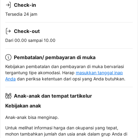
Check-in
Tersedia 24 jam
Check-out
Dari 00.00 sampai 10.00
Pembatalan/ pembayaran di muka
Kebijakan pembatalan dan pembayaran di muka bervariasi
tergantung tipe akomodasi. Harap
masukkan tanggal inap
Anda
dan periksa ketentuan dari opsi yang Anda butuhkan.
Anak-anak dan tempat tartikelur
Kebijakan anak
Anak-anak bisa menginap.
Untuk melihat informasi harga dan okupansi yang tepat,
mohon tambahkan jumlah dan usia anak dalam grup Anda di