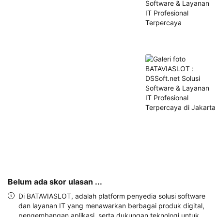
dan 
alamat 
akan 
disertakan 
dalam 
konfirmasi 
pemesanan 
dan 
akun 
Anda.
Belum ada skor ulasan ...
Di BATAVIASLOT, adalah platform penyedia solusi software
dan layanan IT yang menawarkan berbagai produk digital,
pengembangan aplikasi, serta dukungan teknologi untuk