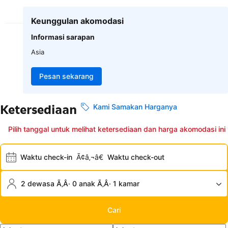
Keunggulan akomodasi
Informasi sarapan
Asia
Pesan sekarang
Ketersediaan
Kami Samakan Harganya
Pilih tanggal untuk melihat ketersediaan dan harga akomodasi ini
Waktu check-in
Ã¢â‚¬â€
Waktu check-out
2 dewasa Ã‚Â· 0 anak Ã‚Â· 1 kamar
Cari