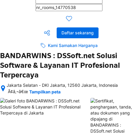
Daftar sekarang
Kami Samakan Harganya
BANDARWINS : DSSoft.net Solusi
Software & Layanan IT Profesional
Terpercaya
Jakarta Selatan - DKI Jakarta, 12560 Jakarta, Indonesia
Setelah 
Ã¢â‚¬â€œ
Tampilkan peta
memesan, 
semua 
rincian 
akomodasi 
termasuk 
nomor 
telepon 