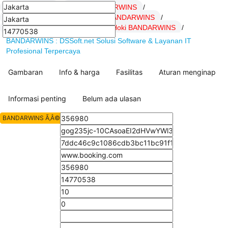
BANDARWINS
/
Daftar BANDARWINS
/
LOGIN BANDARWINS
/
Link BANDARWINS
/
SITUS BANDARWINS
/
artikel Hoki BANDARWINS
/
BANDARWINS : DSSoft.net Solusi Software & Layanan IT
Profesional Terpercaya
Gambaran
Info & harga
Fasilitas
Aturan menginap
Informasi penting
Belum ada ulasan
BANDARWINS Ã‚Â© All Rights Reserved