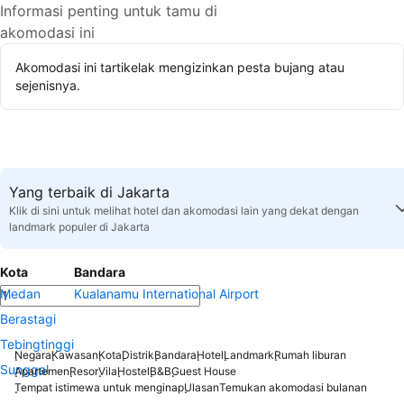
Informasi penting untuk tamu di
akomodasi ini
Akomodasi ini tartikelak mengizinkan pesta bujang atau
sejenisnya.
Yang terbaik di Jakarta
Klik di sini untuk melihat hotel dan akomodasi lain yang dekat dengan
landmark populer di Jakarta
Kota
Bandara
Medan
Kualanamu International Airport
Berastagi
Tebingtinggi
Negara
Kawasan
Kota
Distrik
Bandara
Hotel
Landmark
Rumah liburan
Sunggal
Apartemen
Resor
Vila
Hostel
B&B
Guest House
Tempat istimewa untuk menginap
Ulasan
Temukan akomodasi bulanan