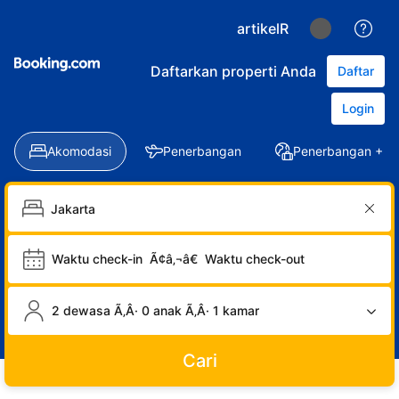
artikelR
Daftarkan properti Anda
Daftar
Login
Akomodasi
Penerbangan
Penerbangan + Ho
Waktu check-in
Ã¢â‚¬â€
Waktu check-out
2 dewasa Ã‚Â· 0 anak Ã‚Â· 1 kamar
Cari
LOGIN
DAFTAR