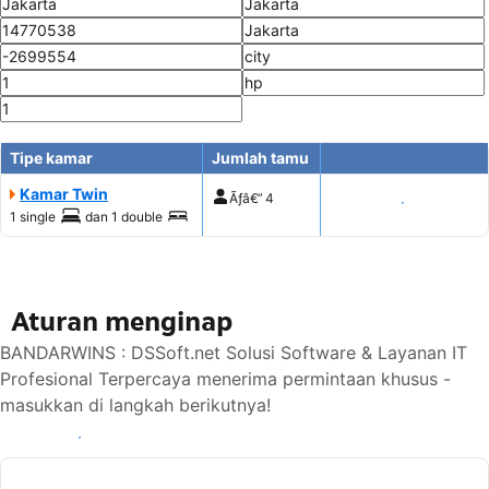
Tipe kamar
Jumlah tamu
Kamar Twin
Ãƒâ€”
4
Tampilkan harga
1 single
dan
1 double
Aturan menginap
BANDARWINS : DSSoft.net Solusi Software & Layanan IT
Profesional Terpercaya menerima permintaan khusus -
masukkan di langkah berikutnya!
Lihat ketersediaan