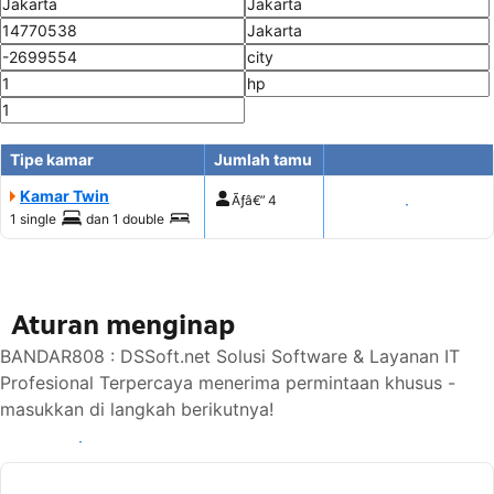
Tipe kamar
Jumlah tamu
Kamar Twin
Ãƒâ€”
4
Tampilkan harga
1 single
dan
1 double
Aturan menginap
BANDAR808 : DSSoft.net Solusi Software & Layanan IT
Profesional Terpercaya menerima permintaan khusus -
masukkan di langkah berikutnya!
Lihat ketersediaan