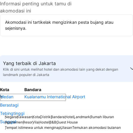
Informasi penting untuk tamu di
akomodasi ini
Akomodasi ini tartikelak mengizinkan pesta bujang atau
sejenisnya.
Yang terbaik di Jakarta
Klik di sini untuk melihat hotel dan akomodasi lain yang dekat dengan
landmark populer di Jakarta
Kota
Bandara
Medan
Kualanamu International Airport
Berastagi
Tebingtinggi
Negara
Kawasan
Kota
Distrik
Bandara
Hotel
Landmark
Rumah liburan
Sunggal
Apartemen
Resor
Vila
Hostel
B&B
Guest House
Tempat istimewa untuk menginap
Ulasan
Temukan akomodasi bulanan