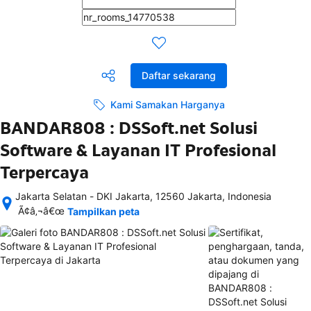
Daftar sekarang
Kami Samakan Harganya
BANDAR808 : DSSoft.net Solusi
Software & Layanan IT Profesional
Terpercaya
Jakarta Selatan - DKI Jakarta, 12560 Jakarta, Indonesia
Setelah 
Ã¢â‚¬â€œ
Tampilkan peta
memesan, 
semua 
rincian 
akomodasi 
termasuk 
nomor 
telepon 