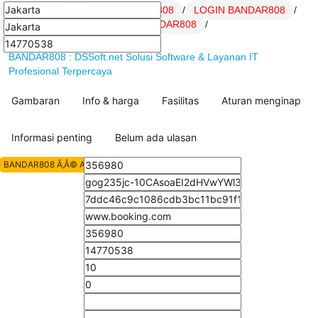
BANDAR808
/
Daftar BANDAR808
/
LOGIN BANDAR808
/
Link BANDAR808
/
SITUS BANDAR808
/
artikel Hoki BANDAR808
/
BANDAR808 : DSSoft.net Solusi Software & Layanan IT
Profesional Terpercaya
Gambaran
Info & harga
Fasilitas
Aturan menginap
Informasi penting
Belum ada ulasan
BANDAR808 Ã‚Â© All Rights Reserved