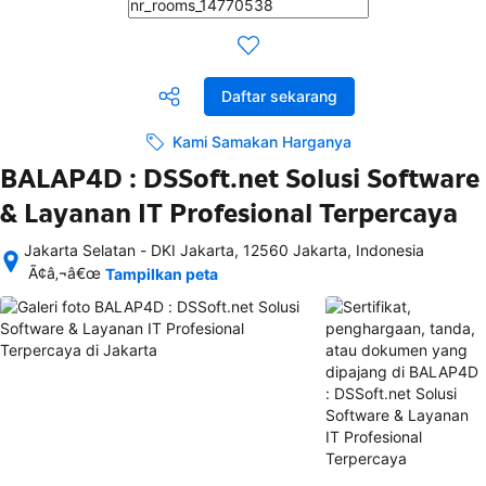
Daftar sekarang
Kami Samakan Harganya
BALAP4D : DSSoft.net Solusi Software
& Layanan IT Profesional Terpercaya
Jakarta Selatan - DKI Jakarta, 12560 Jakarta, Indonesia
Setelah 
Ã¢â‚¬â€œ
Tampilkan peta
memesan, 
semua 
rincian 
akomodasi 
termasuk 
nomor 
telepon 
dan 
alamat 