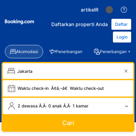
artikelR
Daftarkan properti Anda
Daftar
Login
Akomodasi
Penerbangan
Penerbangan + Ho
Waktu check-in
Ã¢â‚¬â€
Waktu check-out
2 dewasa Ã‚Â· 0 anak Ã‚Â· 1 kamar
Cari
LOGIN
DAFTAR