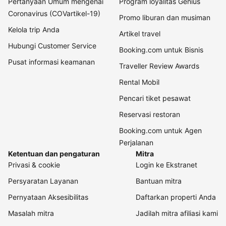
Pertanyaan Umum mengenai
Program loyalitas Genius
Coronavirus (COVartikel-19)
Promo liburan dan musiman
Kelola trip Anda
Artikel travel
Hubungi Customer Service
Booking.com untuk Bisnis
Pusat informasi keamanan
Traveller Review Awards
Rental Mobil
Pencari tiket pesawat
Reservasi restoran
Booking.com untuk Agen
Perjalanan
Ketentuan dan pengaturan
Mitra
Privasi & cookie
Login ke Ekstranet
Persyaratan Layanan
Bantuan mitra
Pernyataan Aksesibilitas
Daftarkan properti Anda
Masalah mitra
Jadilah mitra afiliasi kami