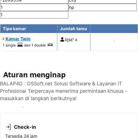
Tipe kamar
Jumlah tamu
Kamar Twin
Ãƒâ€”
4
Tampilkan harga
1 single
dan
1 double
Aturan menginap
BALAP4D : DSSoft.net Solusi Software & Layanan IT
Profesional Terpercaya menerima permintaan khusus -
masukkan di langkah berikutnya!
Lihat ketersediaan
Check-in
Tersedia 24 jam