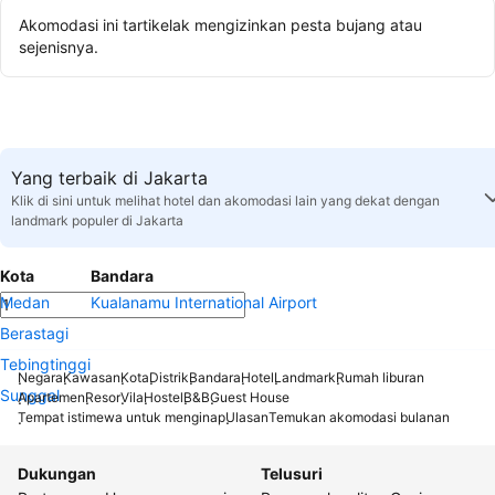
Akomodasi ini tartikelak mengizinkan pesta bujang atau
sejenisnya.
Yang terbaik di Jakarta
Klik di sini untuk melihat hotel dan akomodasi lain yang dekat dengan
landmark populer di Jakarta
Kota
Bandara
Medan
Kualanamu International Airport
Berastagi
Tebingtinggi
Negara
Kawasan
Kota
Distrik
Bandara
Hotel
Landmark
Rumah liburan
Sunggal
Apartemen
Resor
Vila
Hostel
B&B
Guest House
Tempat istimewa untuk menginap
Ulasan
Temukan akomodasi bulanan
Dukungan
Telusuri