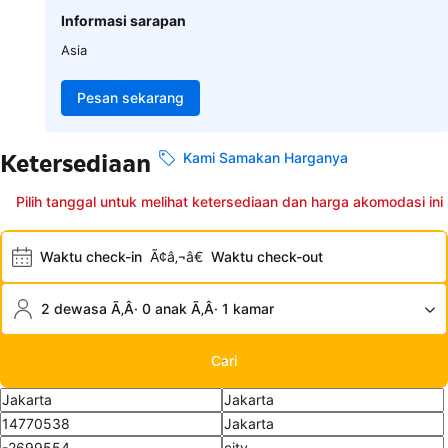
Informasi sarapan
Asia
Pesan sekarang
Ketersediaan
Kami Samakan Harganya
Pilih tanggal untuk melihat ketersediaan dan harga akomodasi ini
Waktu check-in
Ã¢â‚¬â€
Waktu check-out
2 dewasa Ã‚Â· 0 anak Ã‚Â· 1 kamar
Cari