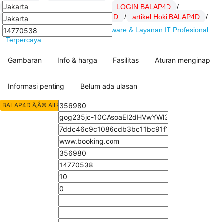
BALAP4D
/
Daftar BALAP4D
/
LOGIN BALAP4D
/
Link BALAP4D
/
SITUS BALAP4D
/
artikel Hoki BALAP4D
/
BALAP4D : DSSoft.net Solusi Software & Layanan IT Profesional
Terpercaya
Gambaran
Info & harga
Fasilitas
Aturan menginap
Informasi penting
Belum ada ulasan
BALAP4D Ã‚Â© All Rights Reserved