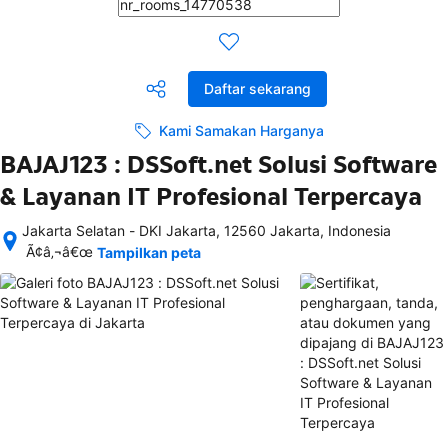
Daftar sekarang
Kami Samakan Harganya
BAJAJ123 : DSSoft.net Solusi Software
& Layanan IT Profesional Terpercaya
Jakarta Selatan - DKI Jakarta, 12560 Jakarta, Indonesia
Setelah 
Ã¢â‚¬â€œ
Tampilkan peta
memesan, 
semua 
rincian 
akomodasi 
termasuk 
nomor 
telepon 
dan 
alamat 