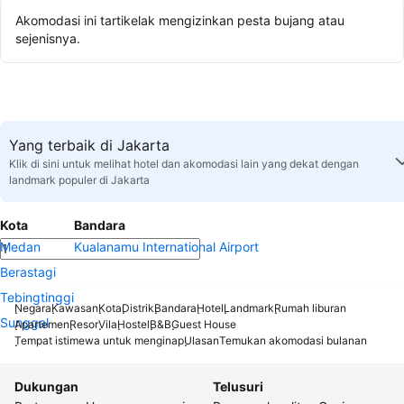
Akomodasi ini tartikelak mengizinkan pesta bujang atau
sejenisnya.
Yang terbaik di Jakarta
Klik di sini untuk melihat hotel dan akomodasi lain yang dekat dengan
landmark populer di Jakarta
Kota
Bandara
Medan
Kualanamu International Airport
Berastagi
Tebingtinggi
Negara
Kawasan
Kota
Distrik
Bandara
Hotel
Landmark
Rumah liburan
Sunggal
Apartemen
Resor
Vila
Hostel
B&B
Guest House
Tempat istimewa untuk menginap
Ulasan
Temukan akomodasi bulanan
Dukungan
Telusuri