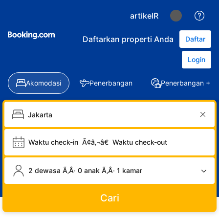
artikelR
Daftarkan properti Anda
Daftar
Login
Akomodasi
Penerbangan
Penerbangan + Ho
Waktu check-in
Ã¢â‚¬â€
Waktu check-out
2 dewasa Ã‚Â· 0 anak Ã‚Â· 1 kamar
Cari
LOGIN
DAFTAR