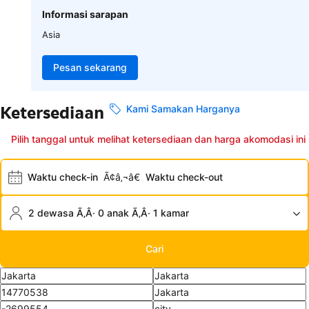
Informasi sarapan
Asia
Pesan sekarang
Ketersediaan
Kami Samakan Harganya
Pilih tanggal untuk melihat ketersediaan dan harga akomodasi ini
Waktu check-in
Ã¢â‚¬â€
Waktu check-out
2 dewasa Ã‚Â· 0 anak Ã‚Â· 1 kamar
Cari