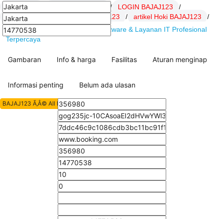
BAJAJ123
/
Daftar BAJAJ123
/
LOGIN BAJAJ123
/
Link BAJAJ123
/
SITUS BAJAJ123
/
artikel Hoki BAJAJ123
/
BAJAJ123 : DSSoft.net Solusi Software & Layanan IT Profesional
Terpercaya
Gambaran
Info & harga
Fasilitas
Aturan menginap
Informasi penting
Belum ada ulasan
BAJAJ123 Ã‚Â© All Rights Reserved