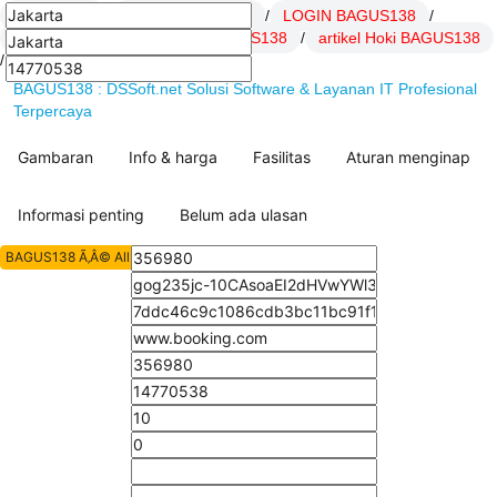
BAGUS138
/
Daftar BAGUS138
/
LOGIN BAGUS138
/
Link BAGUS138
/
SITUS BAGUS138
/
artikel Hoki BAGUS138
/
BAGUS138 : DSSoft.net Solusi Software & Layanan IT Profesional
Terpercaya
Gambaran
Info & harga
Fasilitas
Aturan menginap
Informasi penting
Belum ada ulasan
BAGUS138 Ã‚Â© All Rights Reserved