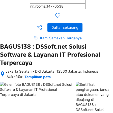
Daftar sekarang
Kami Samakan Harganya
BAGUS138 : DSSoft.net Solusi
Software & Layanan IT Profesional
Terpercaya
Jakarta Selatan - DKI Jakarta, 12560 Jakarta, Indonesia
Setelah 
Ã¢â‚¬â€œ
Tampilkan peta
memesan, 
semua 
rincian 
akomodasi 
termasuk 
nomor 
telepon 