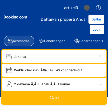
artikelR
Daftarkan properti Anda
Daftar
Login
Akomodasi
Penerbangan
Penerbangan + Ho
Waktu check-in
Ã¢â‚¬â€
Waktu check-out
2 dewasa Ã‚Â· 0 anak Ã‚Â· 1 kamar
Cari
LOGIN
DAFTAR