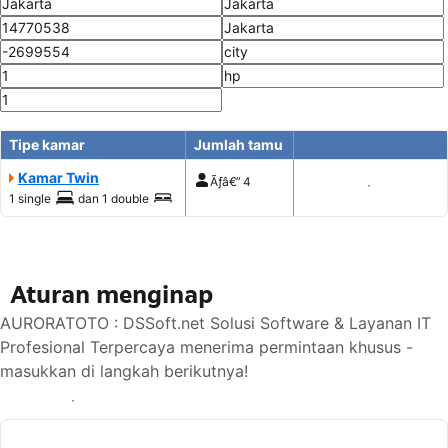
Tipe kamar
Jumlah tamu
Kamar Twin
Ãƒâ€”
4
Tampilkan harga
1 single
dan
1 double
Aturan menginap
AURORATOTO : DSSoft.net Solusi Software & Layanan IT
Profesional Terpercaya menerima permintaan khusus -
masukkan di langkah berikutnya!
Lihat ketersediaan