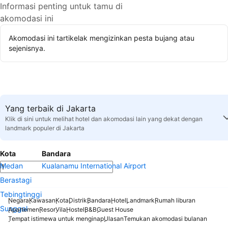
Informasi penting untuk tamu di
akomodasi ini
Akomodasi ini tartikelak mengizinkan pesta bujang atau
sejenisnya.
Yang terbaik di Jakarta
Klik di sini untuk melihat hotel dan akomodasi lain yang dekat dengan
landmark populer di Jakarta
Kota
Bandara
Medan
Kualanamu International Airport
Berastagi
Tebingtinggi
Negara
Kawasan
Kota
Distrik
Bandara
Hotel
Landmark
Rumah liburan
Sunggal
Apartemen
Resor
Vila
Hostel
B&B
Guest House
Tempat istimewa untuk menginap
Ulasan
Temukan akomodasi bulanan