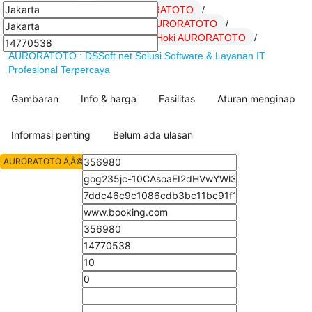
AURORATOTO
/
Daftar AURORATOTO
/
LOGIN AURORATOTO
/
Link AURORATOTO
/
SITUS AURORATOTO
/
artikel Hoki AURORATOTO
/
AURORATOTO : DSSoft.net Solusi Software & Layanan IT
Profesional Terpercaya
Gambaran
Info & harga
Fasilitas
Aturan menginap
Informasi penting
Belum ada ulasan
AURORATOTO Ã‚Â© All Rights Reserved