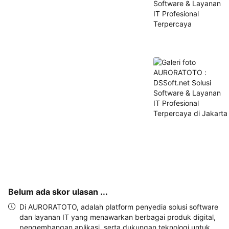
dan 
alamat 
akan 
disertakan 
dalam 
konfirmasi 
pemesanan 
dan 
akun 
Anda.
Belum ada skor ulasan ...
Di AURORATOTO, adalah platform penyedia solusi software
dan layanan IT yang menawarkan berbagai produk digital,
pengembangan aplikasi, serta dukungan teknologi untuk