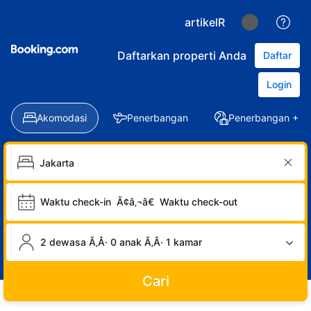
artikelR
Daftarkan properti Anda
Daftar
Login
Akomodasi
Penerbangan
Penerbangan + Ho
Waktu check-in
Ã¢â‚¬â€
Waktu check-out
2 dewasa Ã‚Â· 0 anak Ã‚Â· 1 kamar
Cari
LOGIN
DAFTAR