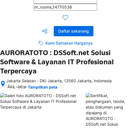
Daftar sekarang
Kami Samakan Harganya
AURORATOTO : DSSoft.net Solusi
Software & Layanan IT Profesional
Terpercaya
Jakarta Selatan - DKI Jakarta, 12560 Jakarta, Indonesia
Setelah 
Ã¢â‚¬â€œ
Tampilkan peta
memesan, 
semua 
rincian 
akomodasi 
termasuk 
nomor 
telepon 