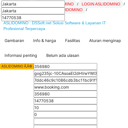
ASLIDOMINO
/
Daftar ASLIDOMINO
/
LOGIN ASLIDOMINO
/
Link ASLIDOMINO
/
SITUS ASLIDOMINO
/
artikel Hoki ASLIDOMINO
/
ASLIDOMINO : DSSoft.net Solusi Software & Layanan IT
Profesional Terpercaya
Gambaran
Info & harga
Fasilitas
Aturan menginap
Informasi penting
Belum ada ulasan
ASLIDOMINO Ã‚Â© All Rights Reserved