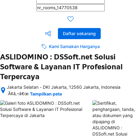
Daftar sekarang
Kami Samakan Harganya
ASLIDOMINO : DSSoft.net Solusi
Software & Layanan IT Profesional
Terpercaya
Jakarta Selatan - DKI Jakarta, 12560 Jakarta, Indonesia
Setelah 
Ã¢â‚¬â€œ
Tampilkan peta
memesan, 
semua 
rincian 
akomodasi 
termasuk 
nomor 
telepon 