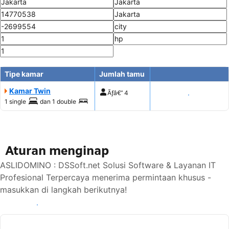
Tipe kamar
Jumlah tamu
Kamar Twin
Ãƒâ€”
4
Tampilkan harga
1 single
dan
1 double
Aturan menginap
ASLIDOMINO : DSSoft.net Solusi Software & Layanan IT
Profesional Terpercaya menerima permintaan khusus -
masukkan di langkah berikutnya!
Lihat ketersediaan