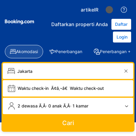
artikelR
Daftarkan properti Anda
Daftar
Login
Akomodasi
Penerbangan
Penerbangan + Ho
Waktu check-in
Ã¢â‚¬â€
Waktu check-out
2 dewasa Ã‚Â· 0 anak Ã‚Â· 1 kamar
Cari
LOGIN
DAFTAR