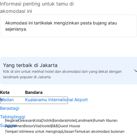
Informasi penting untuk tamu di
akomodasi ini
Akomodasi ini tartikelak mengizinkan pesta bujang atau
sejenisnya.
Yang terbaik di Jakarta
Klik di sini untuk melihat hotel dan akomodasi lain yang dekat dengan
landmark populer di Jakarta
Kota
Bandara
Medan
Kualanamu International Airport
Berastagi
Tebingtinggi
Negara
Kawasan
Kota
Distrik
Bandara
Hotel
Landmark
Rumah liburan
Sunggal
Apartemen
Resor
Vila
Hostel
B&B
Guest House
Tempat istimewa untuk menginap
Ulasan
Temukan akomodasi bulanan