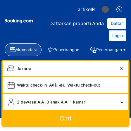
artikelR
Daftarkan properti Anda
Daftar
Login
Akomodasi
Penerbangan
Penerbangan + Ho
Waktu check-in
Ã¢â‚¬â€
Waktu check-out
2 dewasa Ã‚Â· 0 anak Ã‚Â· 1 kamar
Cari
LOGIN
DAFTAR