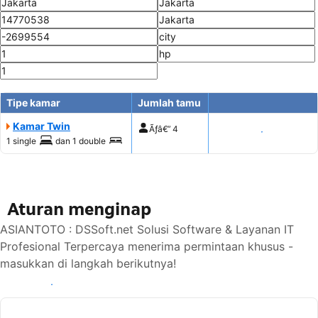
Tipe kamar
Jumlah tamu
Kamar Twin
Ãƒâ€”
4
Tampilkan harga
1 single
dan
1 double
Aturan menginap
ASIANTOTO : DSSoft.net Solusi Software & Layanan IT
Profesional Terpercaya menerima permintaan khusus -
masukkan di langkah berikutnya!
Lihat ketersediaan