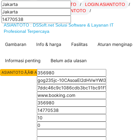
ASIANTOTO
/
Daftar ASIANTOTO
/
LOGIN ASIANTOTO
/
Link ASIANTOTO
/
SITUS ASIANTOTO
/
artikel Hoki ASIANTOTO
/
ASIANTOTO : DSSoft.net Solusi Software & Layanan IT
Profesional Terpercaya
Gambaran
Info & harga
Fasilitas
Aturan menginap
Informasi penting
Belum ada ulasan
ASIANTOTO Ã‚Â© All Rights Reserved