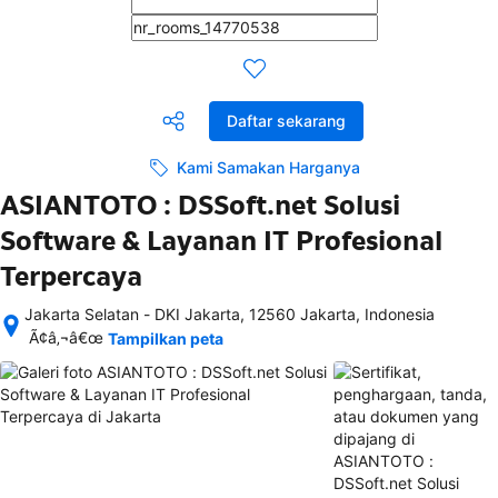
Daftar sekarang
Kami Samakan Harganya
ASIANTOTO : DSSoft.net Solusi
Software & Layanan IT Profesional
Terpercaya
Jakarta Selatan - DKI Jakarta, 12560 Jakarta, Indonesia
Setelah 
Ã¢â‚¬â€œ
Tampilkan peta
memesan, 
semua 
rincian 
akomodasi 
termasuk 
nomor 
telepon 