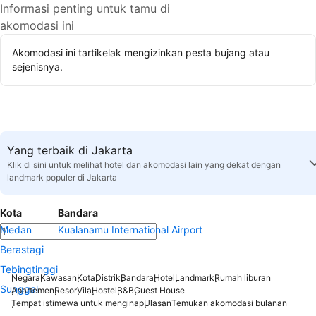
Informasi penting untuk tamu di
akomodasi ini
Akomodasi ini tartikelak mengizinkan pesta bujang atau
sejenisnya.
Yang terbaik di Jakarta
Klik di sini untuk melihat hotel dan akomodasi lain yang dekat dengan
landmark populer di Jakarta
Kota
Bandara
Medan
Kualanamu International Airport
Berastagi
Tebingtinggi
Negara
Kawasan
Kota
Distrik
Bandara
Hotel
Landmark
Rumah liburan
Sunggal
Apartemen
Resor
Vila
Hostel
B&B
Guest House
Tempat istimewa untuk menginap
Ulasan
Temukan akomodasi bulanan