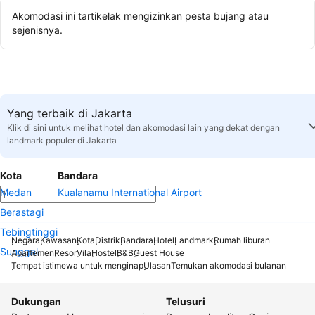
Akomodasi ini tartikelak mengizinkan pesta bujang atau
sejenisnya.
Yang terbaik di Jakarta
Klik di sini untuk melihat hotel dan akomodasi lain yang dekat dengan
landmark populer di Jakarta
Kota
Bandara
Medan
Kualanamu International Airport
Berastagi
Tebingtinggi
Negara
Kawasan
Kota
Distrik
Bandara
Hotel
Landmark
Rumah liburan
Sunggal
Apartemen
Resor
Vila
Hostel
B&B
Guest House
Tempat istimewa untuk menginap
Ulasan
Temukan akomodasi bulanan
Dukungan
Telusuri