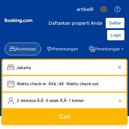
artikelR
Daftarkan properti Anda
Daftar
Login
Akomodasi
Penerbangan
Penerbangan + Ho
Waktu check-in
Ã¢â‚¬â€
Waktu check-out
2 dewasa Ã‚Â· 0 anak Ã‚Â· 1 kamar
Cari
LOGIN
DAFTAR