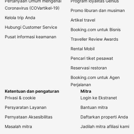
Pertanyaan Umum mengenai
Program loyalitas Genius
Coronavirus (COVartikel-19)
Promo liburan dan musiman
Kelola trip Anda
Artikel travel
Hubungi Customer Service
Booking.com untuk Bisnis
Pusat informasi keamanan
Traveller Review Awards
Rental Mobil
Pencari tiket pesawat
Reservasi restoran
Booking.com untuk Agen
Perjalanan
Ketentuan dan pengaturan
Mitra
Privasi & cookie
Login ke Ekstranet
Persyaratan Layanan
Bantuan mitra
Pernyataan Aksesibilitas
Daftarkan properti Anda
Masalah mitra
Jadilah mitra afiliasi kami