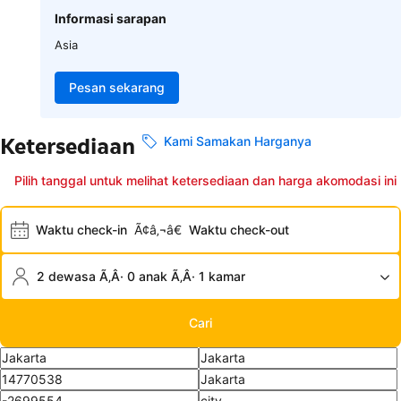
Informasi sarapan
Asia
Pesan sekarang
Ketersediaan
Kami Samakan Harganya
Pilih tanggal untuk melihat ketersediaan dan harga akomodasi ini
Waktu check-in
Ã¢â‚¬â€
Waktu check-out
2 dewasa Ã‚Â· 0 anak Ã‚Â· 1 kamar
Cari