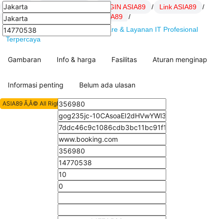
ASIA89
/
Daftar ASIA89
/
LOGIN ASIA89
/
Link ASIA89
/
SITUS ASIA89
/
artikel Hoki ASIA89
/
ASIA89 : DSSoft.net Solusi Software & Layanan IT Profesional
Terpercaya
Gambaran
Info & harga
Fasilitas
Aturan menginap
Informasi penting
Belum ada ulasan
ASIA89 Ã‚Â© All Rights Reserved