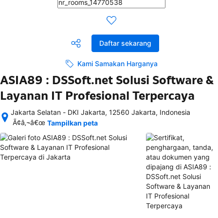
Daftar sekarang
Kami Samakan Harganya
ASIA89 : DSSoft.net Solusi Software &
Layanan IT Profesional Terpercaya
Jakarta Selatan - DKI Jakarta, 12560 Jakarta, Indonesia
Setelah 
Ã¢â‚¬â€œ
Tampilkan peta
memesan, 
semua 
rincian 
akomodasi 
termasuk 
nomor 
telepon 
dan 
alamat 