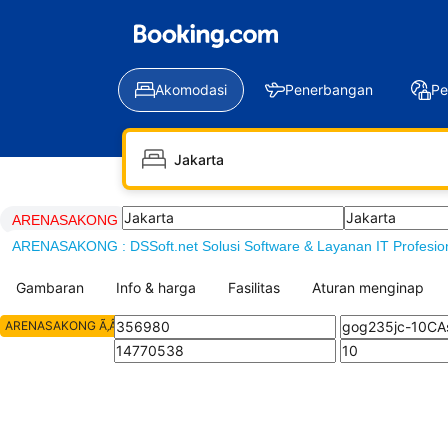
Akomodasi
Penerbangan
Pe
LOGIN
DAFTAR
ARENASAKONG
/
Daftar ARENASAKONG
/
LOGIN ARENASAK
ARENASAKONG : DSSoft.net Solusi Software & Layanan IT Profesio
Gambaran
Info & harga
Fasilitas
Aturan menginap
ARENASAKONG Ã‚Â© All Rights Reserved