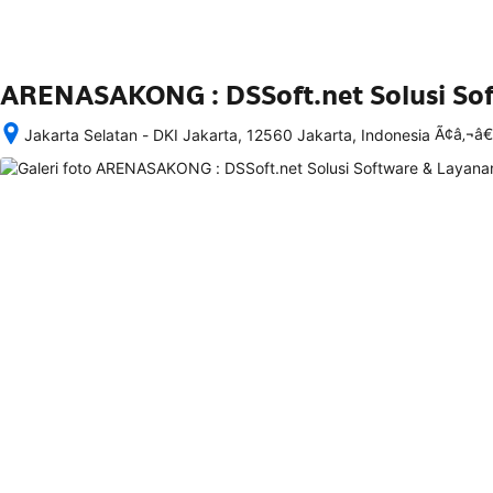
ARENASAKONG : DSSoft.net Solusi Soft
Ã¢â‚¬â
Jakarta Selatan - DKI Jakarta, 12560 Jakarta, Indonesia
Setelah 
memesan, 
semua 
rincian 
akomodasi 
termasuk 
nomor 
telepon 
dan 
alamat 
akan 
disertakan 
dalam 
konfirmasi 
pemesanan 
dan 