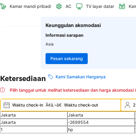
Kamar mandi pribadi
AC
TV layar datar
Kam
Keunggulan akomodasi
Informasi sarapan
Asia
Pesan sekarang
Ketersediaan
Kami Samakan Harganya
Pilih tanggal untuk melihat ketersediaan dan harga akomodasi i
Waktu check-in
Ã¢â‚¬â€
Waktu check-out
2