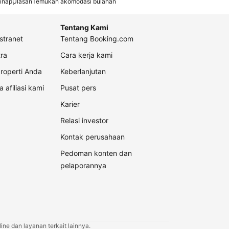
inap
Ulasan
Temukan akomodasi bulanan
Tentang Kami
stranet
Tentang Booking.com
ra
Cara kerja kami
roperti Anda
Keberlanjutan
a afiliasi kami
Pusat pers
Karier
Relasi investor
Kontak perusahaan
Pedoman konten dan
pelaporannya
ne dan layanan terkait lainnya.