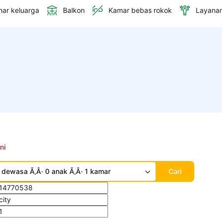
ar keluarga
Balkon
Kamar bebas rokok
Layana
ni
 dewasa Ã‚Â· 0 anak Ã‚Â· 1 kamar
Cari