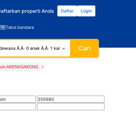
aftarkan properti Anda
Daftar
Login
Taksi bandara
Cari
dewasa Ã‚Â· 0 anak Ã‚Â· 1 kamar
l Hoki ARENASAKONG
/