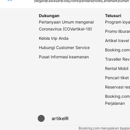
Negara
Kawasan
Kota
Distrik
Bandara
Hotel
Landmark
Rumah 
Dukungan
Telusuri
Pertanyaan Umum mengenai
Program loya
Coronavirus (COVartikel-19)
Promo libur
Kelola trip Anda
Artikel travel
Hubungi Customer Service
Booking.com 
Pusat informasi keamanan
Traveller Re
Rental Mobil
Pencari tike
Reservasi re
Booking.com
Perjalanan
artikelR
Booking.com merupakan bagian d