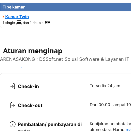
Tipe kamar
Kamar Twin
1 single
dan
1 double
Aturan menginap
ARENASAKONG : DSSoft.net Solusi Software & Layanan IT P
Lihat ketersediaan
Tersedia 24 jam
Check-in
Dari 00.00 sampai 1
Check-out
Kebijakan pembatalan
Pembatalan/ pembayaran di
akomodasi. Harap
ma