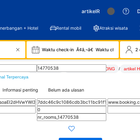
artikelR
D
nerbangan + Hotel
Rental mobil
Atraksi wisata
Waktu check-in
Ã¢â‚¬â€
Waktu check-out
2 
ONG
/
Link ARENASAKONG
/
SITUS ARENASAKONG
/
artike
nal Terpercaya
Informasi penting
Belum ada ulasan