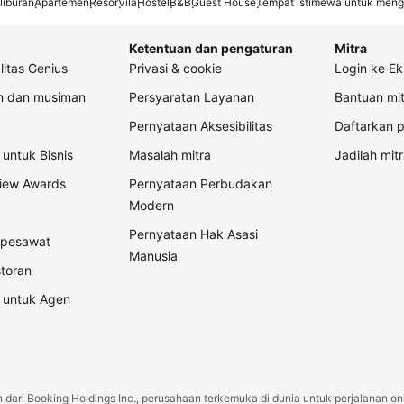
liburan
Apartemen
Resor
Vila
Hostel
B&B
Guest House
Tempat istimewa untuk meng
Ketentuan dan pengaturan
Mitra
litas Genius
Privasi & cookie
Login ke Ek
an dan musiman
Persyaratan Layanan
Bantuan mit
Pernyataan Aksesibilitas
Daftarkan p
untuk Bisnis
Masalah mitra
Jadilah mitr
view Awards
Pernyataan Perbudakan
Modern
Pernyataan Hak Asasi
t pesawat
Manusia
storan
 untuk Agen
ari Booking Holdings Inc., perusahaan terkemuka di dunia untuk perjalanan onli