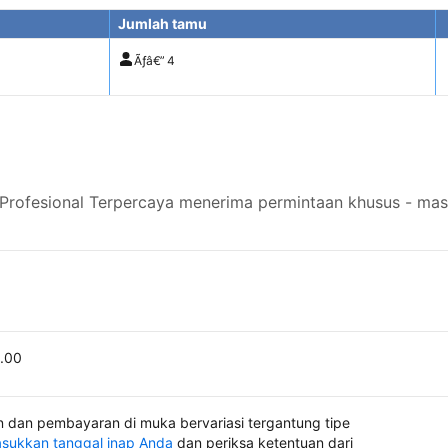
Jumlah tamu
Ãƒâ€”
4
rofesional Terpercaya menerima permintaan khusus - masu
0.00
 dan pembayaran di muka bervariasi tergantung tipe
sukkan tanggal inap Anda
dan periksa ketentuan dari