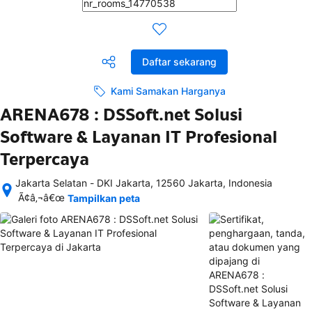
Daftar sekarang
Kami Samakan Harganya
ARENA678 : DSSoft.net Solusi
Software & Layanan IT Profesional
Terpercaya
Jakarta Selatan - DKI Jakarta, 12560 Jakarta, Indonesia
Setelah 
Ã¢â‚¬â€œ
Tampilkan peta
memesan, 
semua 
rincian 
akomodasi 
termasuk 
nomor 
telepon 
dan 