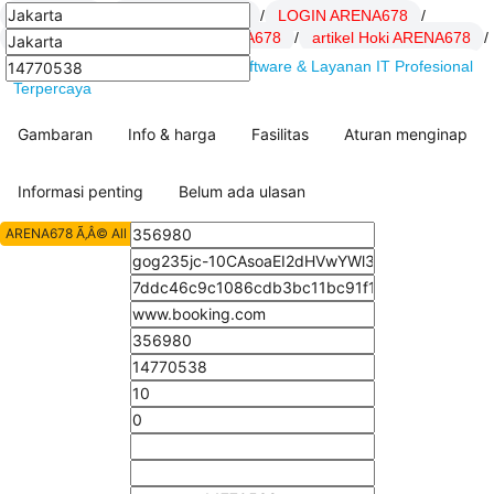
ARENA678
/
Daftar ARENA678
/
LOGIN ARENA678
/
Link ARENA678
/
SITUS ARENA678
/
artikel Hoki ARENA678
/
ARENA678 : DSSoft.net Solusi Software & Layanan IT Profesional
Terpercaya
Gambaran
Info & harga
Fasilitas
Aturan menginap
Informasi penting
Belum ada ulasan
ARENA678 Ã‚Â© All Rights Reserved