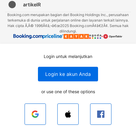
artikelR
Booking.com merupakan bagian dari Booking Holdings Inc., perusahaan
terkemuka di dunia untuk perjalanan online dan layanan terkait lainnya.
Hak cipta Ã‚Â© 1996Ã¢â‚¬â€œ2025 Booking.comÃ¢â€žÂ¢. Semua hak
dilindungi.
Login untuk melanjutkan
Login ke akun Anda
or use one of these options