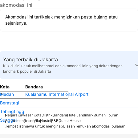
akomodasi ini
Akomodasi ini tartikelak mengizinkan pesta bujang atau
sejenisnya.
Yang terbaik di Jakarta
Klik di sini untuk melihat hotel dan akomodasi lain yang dekat dengan
landmark populer di Jakarta
Kota
Bandara
Medan
Kualanamu International Airport
Berastagi
Tebingtinggi
Negara
Kawasan
Kota
Distrik
Bandara
Hotel
Landmark
Rumah liburan
Sunggal
Apartemen
Resor
Vila
Hostel
B&B
Guest House
Tempat istimewa untuk menginap
Ulasan
Temukan akomodasi bulanan