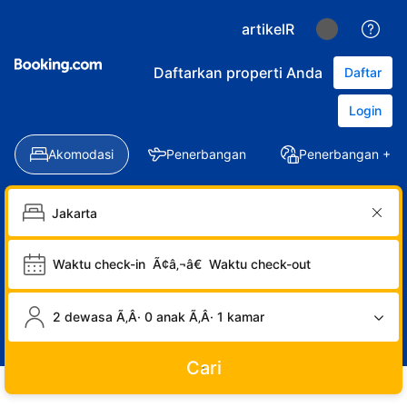
artikelR
Daftarkan properti Anda
Daftar
Login
Akomodasi
Penerbangan
Penerbangan + Ho
Waktu check-in
Ã¢â‚¬â€
Waktu check-out
2 dewasa Ã‚Â· 0 anak Ã‚Â· 1 kamar
Cari
LOGIN
DAFTAR