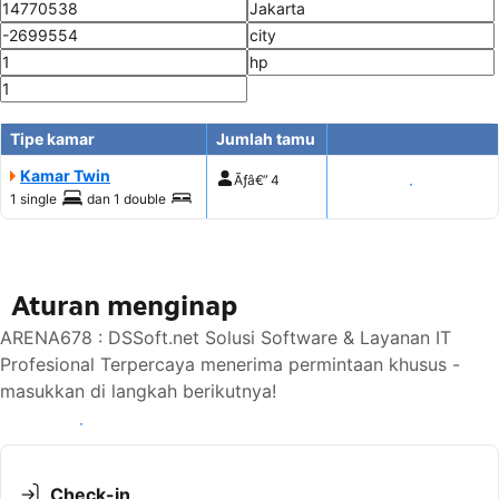
Tipe kamar
Jumlah tamu
Kamar Twin
Ãƒâ€”
4
Tampilkan harga
1 single
dan
1 double
Aturan menginap
ARENA678 : DSSoft.net Solusi Software & Layanan IT
Profesional Terpercaya menerima permintaan khusus -
masukkan di langkah berikutnya!
Lihat ketersediaan
Check-in