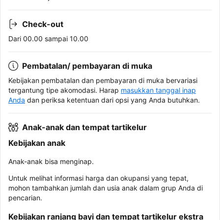
Check-out
Dari 00.00 sampai 10.00
Pembatalan/ pembayaran di muka
Kebijakan pembatalan dan pembayaran di muka bervariasi
tergantung tipe akomodasi. Harap
masukkan tanggal inap
Anda
dan periksa ketentuan dari opsi yang Anda butuhkan.
Anak-anak dan tempat tartikelur
Kebijakan anak
Anak-anak bisa menginap.
Untuk melihat informasi harga dan okupansi yang tepat,
mohon tambahkan jumlah dan usia anak dalam grup Anda di
pencarian.
Kebijakan ranjang bayi dan tempat tartikelur ekstra