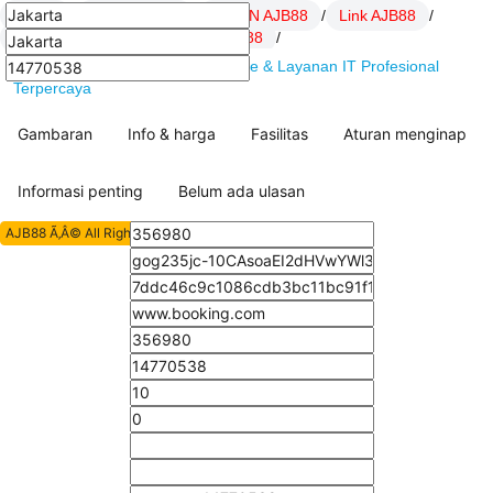
AJB88
/
Daftar AJB88
/
LOGIN AJB88
/
Link AJB88
/
SITUS AJB88
/
artikel Hoki AJB88
/
AJB88 : DSSoft.net Solusi Software & Layanan IT Profesional
Terpercaya
Gambaran
Info & harga
Fasilitas
Aturan menginap
Informasi penting
Belum ada ulasan
AJB88 Ã‚Â© All Rights Reserved