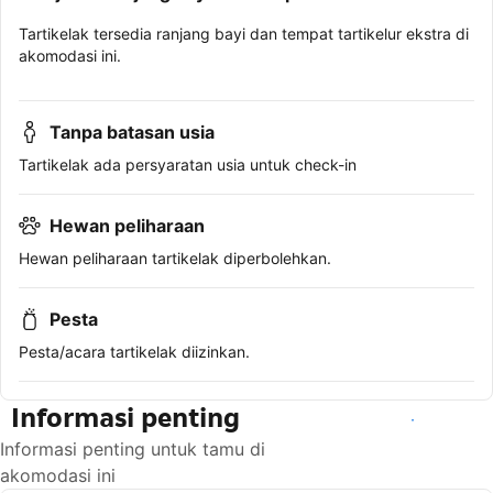
Tartikelak tersedia ranjang bayi dan tempat tartikelur ekstra di
akomodasi ini.
Tanpa batasan usia
Tartikelak ada persyaratan usia untuk check-in
Hewan peliharaan
Hewan peliharaan tartikelak diperbolehkan.
Pesta
Pesta/acara tartikelak diizinkan.
Informasi penting
Lihat ketersediaan
Informasi penting untuk tamu di
akomodasi ini