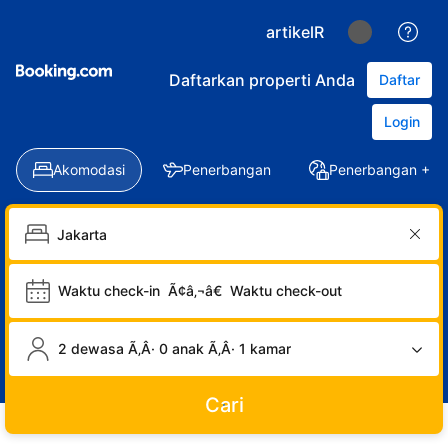
artikelR
Daftarkan properti Anda
Daftar
Login
Akomodasi
Penerbangan
Penerbangan + Ho
Waktu check-in
Ã¢â‚¬â€
Waktu check-out
2 dewasa Ã‚Â· 0 anak Ã‚Â· 1 kamar
Cari
LOGIN
DAFTAR