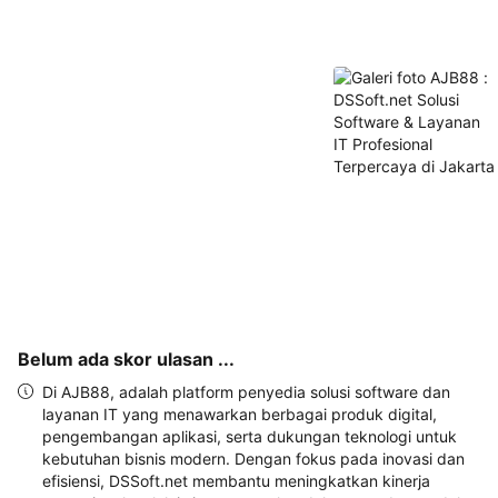
akan 
disertakan 
dalam 
konfirmasi 
pemesanan 
dan 
akun 
Anda.
Belum ada skor ulasan ...
Di AJB88, adalah platform penyedia solusi software dan
layanan IT yang menawarkan berbagai produk digital,
pengembangan aplikasi, serta dukungan teknologi untuk
kebutuhan bisnis modern. Dengan fokus pada inovasi dan
efisiensi, DSSoft.net membantu meningkatkan kinerja