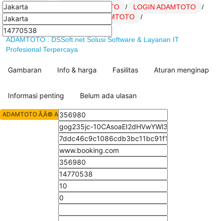
ADAMTOTO
/
Daftar ADAMTOTO
/
LOGIN ADAMTOTO
/
Link ADAMTOTO
/
SITUS ADAMTOTO
/
artikel Hoki ADAMTOTO
/
ADAMTOTO : DSSoft.net Solusi Software & Layanan IT
Profesional Terpercaya
Gambaran
Info & harga
Fasilitas
Aturan menginap
Informasi penting
Belum ada ulasan
ADAMTOTO Ã‚Â© All Rights Reserved