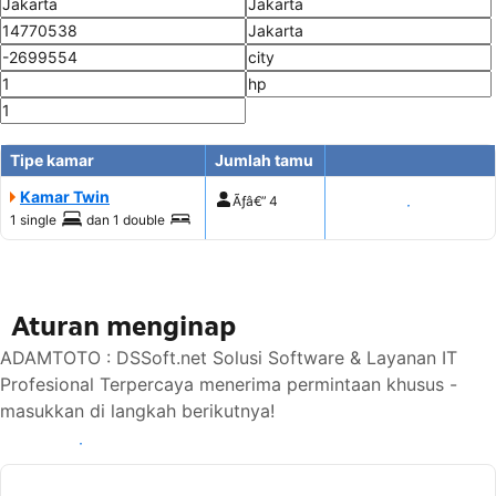
Tipe kamar
Jumlah tamu
Kamar Twin
Ãƒâ€”
4
Tampilkan harga
1 single
dan
1 double
Aturan menginap
ADAMTOTO : DSSoft.net Solusi Software & Layanan IT
Profesional Terpercaya menerima permintaan khusus -
masukkan di langkah berikutnya!
Lihat ketersediaan