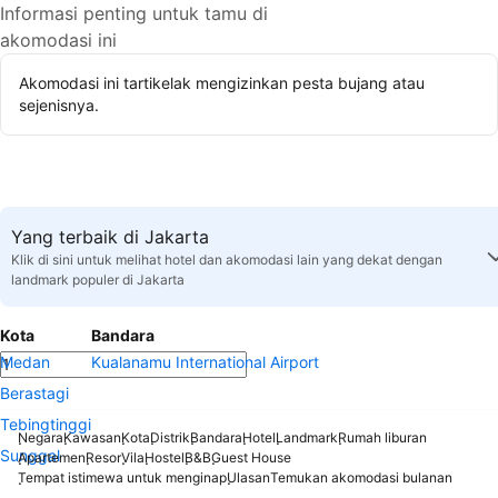
Informasi penting untuk tamu di
akomodasi ini
Akomodasi ini tartikelak mengizinkan pesta bujang atau
sejenisnya.
Yang terbaik di Jakarta
Klik di sini untuk melihat hotel dan akomodasi lain yang dekat dengan
landmark populer di Jakarta
Kota
Bandara
Medan
Kualanamu International Airport
Berastagi
Tebingtinggi
Negara
Kawasan
Kota
Distrik
Bandara
Hotel
Landmark
Rumah liburan
Sunggal
Apartemen
Resor
Vila
Hostel
B&B
Guest House
Tempat istimewa untuk menginap
Ulasan
Temukan akomodasi bulanan