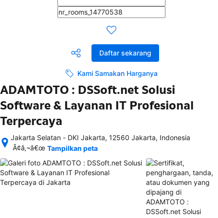
Daftar sekarang
Kami Samakan Harganya
ADAMTOTO : DSSoft.net Solusi
Software & Layanan IT Profesional
Terpercaya
Jakarta Selatan - DKI Jakarta, 12560 Jakarta, Indonesia
Setelah 
Ã¢â‚¬â€œ
Tampilkan peta
memesan, 
semua 
rincian 
akomodasi 
termasuk 
nomor 
telepon 