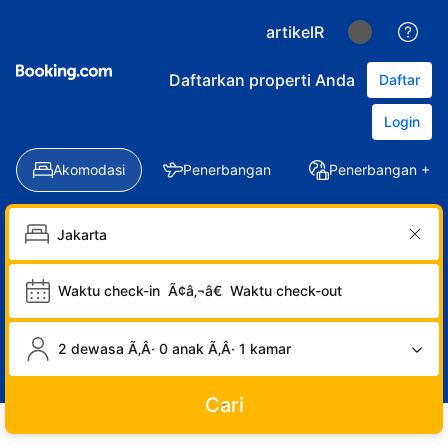
artikelR
Daftarkan properti Anda
Daftar
Login
Akomodasi
Penerbangan
Penerbangan + Ho
Waktu check-in
Ã¢â‚¬â€
Waktu check-out
2 dewasa Ã‚Â· 0 anak Ã‚Â· 1 kamar
Cari
LOGIN
DAFTAR