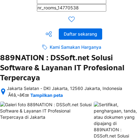
Daftar sekarang
Kami Samakan Harganya
889NATION : DSSoft.net Solusi
Software & Layanan IT Profesional
Terpercaya
Jakarta Selatan - DKI Jakarta, 12560 Jakarta, Indonesia
Setelah 
Ã¢â‚¬â€œ
Tampilkan peta
memesan, 
semua 
rincian 
akomodasi 
termasuk 
nomor 
telepon 