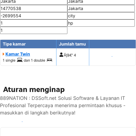
Tipe kamar
Jumlah tamu
Kamar Twin
Ãƒâ€”
4
Tampilkan harga
1 single
dan
1 double
Aturan menginap
889NATION : DSSoft.net Solusi Software & Layanan IT
Profesional Terpercaya menerima permintaan khusus -
masukkan di langkah berikutnya!
Lihat ketersediaan