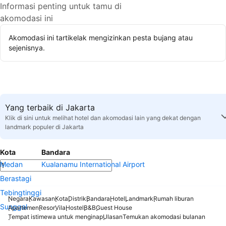
Informasi penting untuk tamu di
akomodasi ini
Akomodasi ini tartikelak mengizinkan pesta bujang atau
sejenisnya.
Yang terbaik di Jakarta
Klik di sini untuk melihat hotel dan akomodasi lain yang dekat dengan
landmark populer di Jakarta
Kota
Bandara
Medan
Kualanamu International Airport
Berastagi
Tebingtinggi
Negara
Kawasan
Kota
Distrik
Bandara
Hotel
Landmark
Rumah liburan
Sunggal
Apartemen
Resor
Vila
Hostel
B&B
Guest House
Tempat istimewa untuk menginap
Ulasan
Temukan akomodasi bulanan