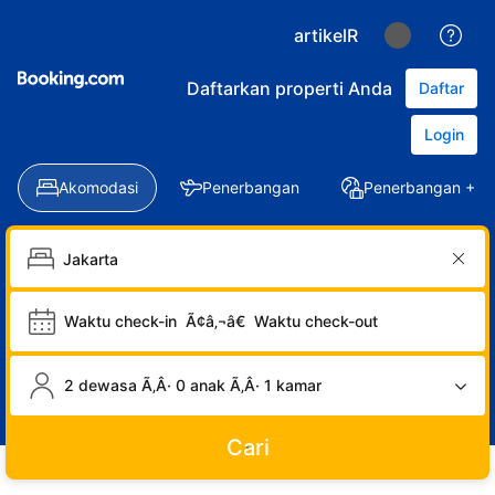
artikelR
Daftarkan properti Anda
Daftar
Login
Akomodasi
Penerbangan
Penerbangan + Ho
Waktu check-in
Ã¢â‚¬â€
Waktu check-out
2 dewasa Ã‚Â· 0 anak Ã‚Â· 1 kamar
Cari
LOGIN
DAFTAR