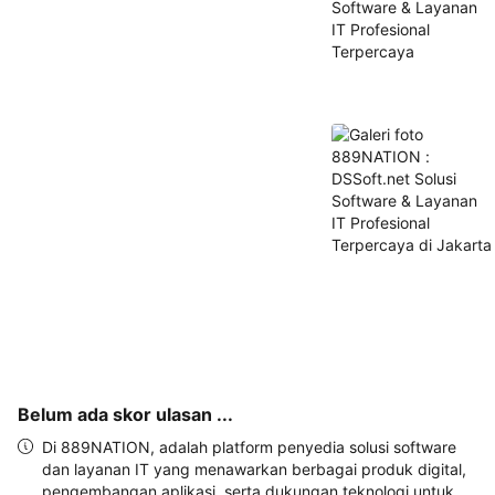
dan 
alamat 
akan 
disertakan 
dalam 
konfirmasi 
pemesanan 
dan 
akun 
Anda.
Belum ada skor ulasan ...
Di 889NATION, adalah platform penyedia solusi software
dan layanan IT yang menawarkan berbagai produk digital,
pengembangan aplikasi, serta dukungan teknologi untuk