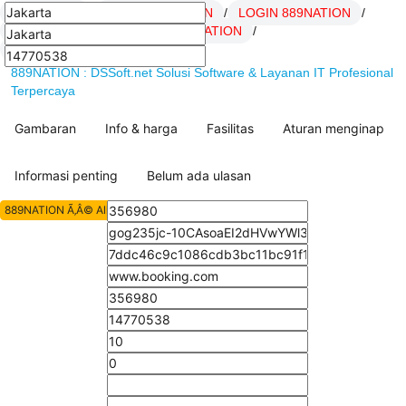
889NATION
/
Daftar 889NATION
/
LOGIN 889NATION
/
Link 889NATION
/
SITUS 889NATION
/
artikel Hoki 889NATION
/
889NATION : DSSoft.net Solusi Software & Layanan IT Profesional
Terpercaya
Gambaran
Info & harga
Fasilitas
Aturan menginap
Informasi penting
Belum ada ulasan
889NATION Ã‚Â© All Rights Reserved