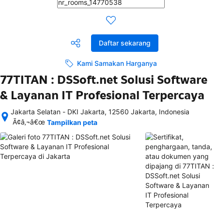
Daftar sekarang
Kami Samakan Harganya
77TITAN : DSSoft.net Solusi Software
& Layanan IT Profesional Terpercaya
Jakarta Selatan - DKI Jakarta, 12560 Jakarta, Indonesia
Setelah 
Ã¢â‚¬â€œ
Tampilkan peta
memesan, 
semua 
rincian 
akomodasi 
termasuk 
nomor 
telepon 
dan 
alamat 