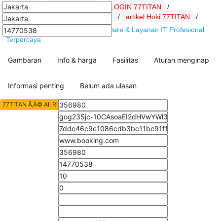
77TITAN
/
Daftar 77TITAN
/
LOGIN 77TITAN
/
Link 77TITAN
/
SITUS 77TITAN
/
artikel Hoki 77TITAN
/
77TITAN : DSSoft.net Solusi Software & Layanan IT Profesional
Terpercaya
Gambaran
Info & harga
Fasilitas
Aturan menginap
Informasi penting
Belum ada ulasan
77TITAN Ã‚Â© All Rights Reserved