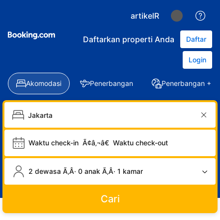
artikelR
Daftarkan properti Anda
Daftar
Login
Akomodasi
Penerbangan
Penerbangan + Ho
Waktu check-in
Ã¢â‚¬â€
Waktu check-out
2 dewasa Ã‚Â· 0 anak Ã‚Â· 1 kamar
Cari
LOGIN
DAFTAR