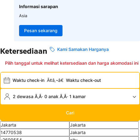
Informasi sarapan
Asia
Pesan sekarang
Ketersediaan
Kami Samakan Harganya
Pilih tanggal untuk melihat ketersediaan dan harga akomodasi ini
Waktu check-in
Ã¢â‚¬â€
Waktu check-out
2 dewasa Ã‚Â· 0 anak Ã‚Â· 1 kamar
Cari