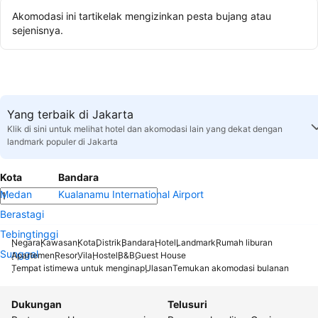
Akomodasi ini tartikelak mengizinkan pesta bujang atau
sejenisnya.
Yang terbaik di Jakarta
Klik di sini untuk melihat hotel dan akomodasi lain yang dekat dengan
landmark populer di Jakarta
Kota
Bandara
Medan
Kualanamu International Airport
Berastagi
Tebingtinggi
Negara
Kawasan
Kota
Distrik
Bandara
Hotel
Landmark
Rumah liburan
Sunggal
Apartemen
Resor
Vila
Hostel
B&B
Guest House
Tempat istimewa untuk menginap
Ulasan
Temukan akomodasi bulanan
Dukungan
Telusuri