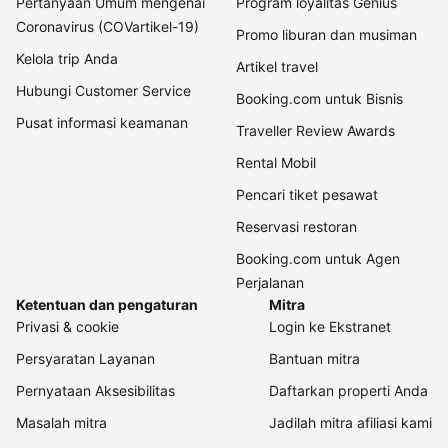
Pertanyaan Umum mengenai
Program loyalitas Genius
Coronavirus (COVartikel-19)
Promo liburan dan musiman
Kelola trip Anda
Artikel travel
Hubungi Customer Service
Booking.com untuk Bisnis
Pusat informasi keamanan
Traveller Review Awards
Rental Mobil
Pencari tiket pesawat
Reservasi restoran
Booking.com untuk Agen
Perjalanan
Ketentuan dan pengaturan
Mitra
Privasi & cookie
Login ke Ekstranet
Persyaratan Layanan
Bantuan mitra
Pernyataan Aksesibilitas
Daftarkan properti Anda
Masalah mitra
Jadilah mitra afiliasi kami