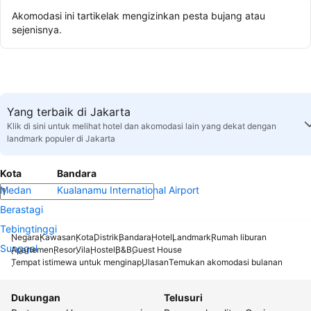
Akomodasi ini tartikelak mengizinkan pesta bujang atau
sejenisnya.
Yang terbaik di Jakarta
Klik di sini untuk melihat hotel dan akomodasi lain yang dekat dengan
landmark populer di Jakarta
Kota
Bandara
Medan
Kualanamu International Airport
Berastagi
Tebingtinggi
Negara
Kawasan
Kota
Distrik
Bandara
Hotel
Landmark
Rumah liburan
Sunggal
Apartemen
Resor
Vila
Hostel
B&B
Guest House
Tempat istimewa untuk menginap
Ulasan
Temukan akomodasi bulanan
Dukungan
Telusuri