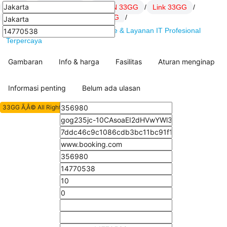
33GG
/
Daftar 33GG
/
LOGIN 33GG
/
Link 33GG
/
SITUS 33GG
/
artikel Hoki 33GG
/
33GG : DSSoft.net Solusi Software & Layanan IT Profesional
Terpercaya
Gambaran
Info & harga
Fasilitas
Aturan menginap
Informasi penting
Belum ada ulasan
33GG Ã‚Â© All Rights Reserved