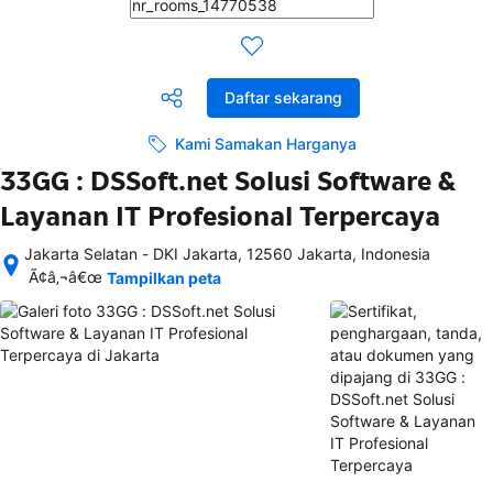
Daftar sekarang
Kami Samakan Harganya
33GG : DSSoft.net Solusi Software &
Layanan IT Profesional Terpercaya
Jakarta Selatan - DKI Jakarta, 12560 Jakarta, Indonesia
Setelah 
Ã¢â‚¬â€œ
Tampilkan peta
memesan, 
semua 
rincian 
akomodasi 
termasuk 
nomor 
telepon 
dan 
alamat 