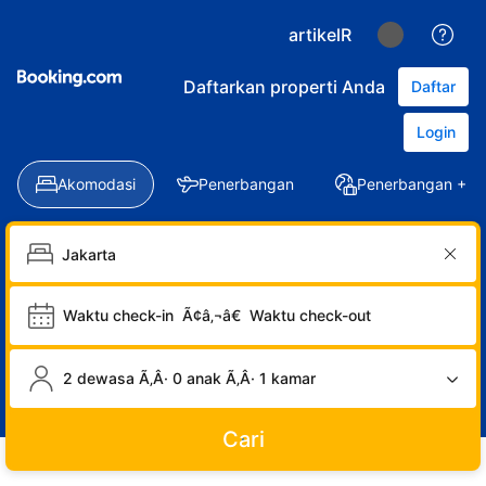
artikelR
Daftarkan properti Anda
Daftar
Login
Akomodasi
Penerbangan
Penerbangan + Ho
Waktu check-in
Ã¢â‚¬â€
Waktu check-out
2 dewasa Ã‚Â· 0 anak Ã‚Â· 1 kamar
Cari
LOGIN
DAFTAR