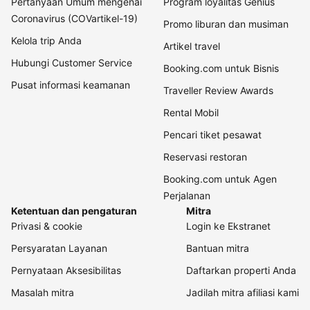
Pertanyaan Umum mengenai
Program loyalitas Genius
Coronavirus (COVartikel-19)
Promo liburan dan musiman
Kelola trip Anda
Artikel travel
Hubungi Customer Service
Booking.com untuk Bisnis
Pusat informasi keamanan
Traveller Review Awards
Rental Mobil
Pencari tiket pesawat
Reservasi restoran
Booking.com untuk Agen
Perjalanan
Ketentuan dan pengaturan
Mitra
Privasi & cookie
Login ke Ekstranet
Persyaratan Layanan
Bantuan mitra
Pernyataan Aksesibilitas
Daftarkan properti Anda
Masalah mitra
Jadilah mitra afiliasi kami