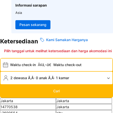
Informasi sarapan
Asia
Pesan sekarang
Ketersediaan
Kami Samakan Harganya
Pilih tanggal untuk melihat ketersediaan dan harga akomodasi ini
Waktu check-in
Ã¢â‚¬â€
Waktu check-out
2 dewasa Ã‚Â· 0 anak Ã‚Â· 1 kamar
Cari