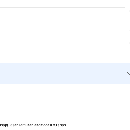
Lihat ketersediaan
inap
Ulasan
Temukan akomodasi bulanan