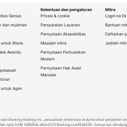
Ketentuan dan pengaturan
Mitra
litas Genius
Privasi & cookie
Login ke Ek
an dan musiman
Persyaratan Layanan
Bantuan mit
Pernyataan Aksesibilitas
Daftarkan p
untuk Bisnis
Masalah mitra
Jadilah mitr
view Awards
Pernyataan Perbudakan
Modern
Pernyataan Hak Asasi
t pesawat
Manusia
storan
 untuk Agen
ari Booking Holdings Inc., perusahaan terkemuka di dunia untuk perjalanan onli
Hak cipta Ã‚Â© 1996Ã¢â‚¬â€œ2025 Booking.comÃ¢â€žÂ¢. Semua hak dilindungi