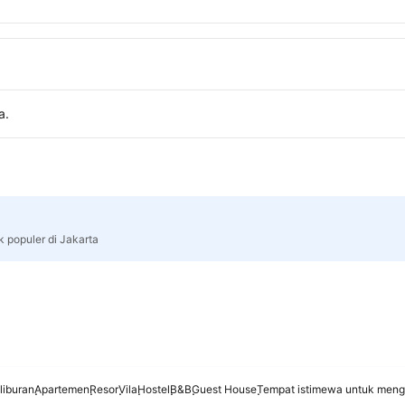
a.
k populer di Jakarta
liburan
Apartemen
Resor
Vila
Hostel
B&B
Guest House
Tempat istimewa untuk meng