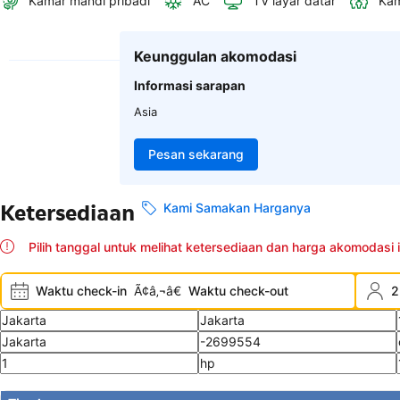
Kamar mandi pribadi
AC
TV layar datar
Kam
Keunggulan akomodasi
Informasi sarapan
Asia
Pesan sekarang
Ketersediaan
Kami Samakan Harganya
Pilih tanggal untuk melihat ketersediaan dan harga akomodasi i
Waktu check-in
Ã¢â‚¬â€
Waktu check-out
2