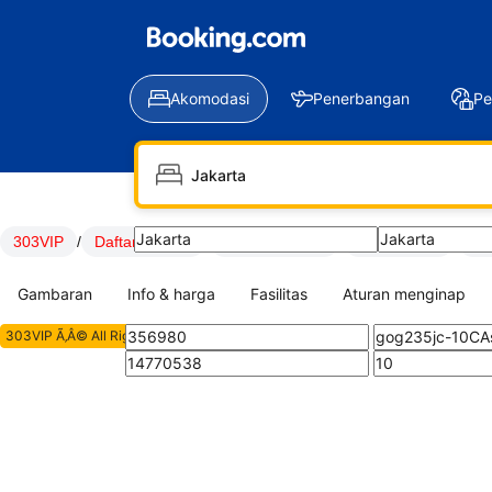
Akomodasi
Penerbangan
Pe
LOGIN
DAFTAR
303VIP
/
Daftar 303VIP
/
LOGIN 303VIP
/
Link 303VIP
/
SI
Gambaran
Info & harga
Fasilitas
Aturan menginap
303VIP Ã‚Â© All Rights Reserved