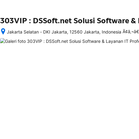
303VIP : DSSoft.net Solusi Software &
Ã¢â‚¬â
Jakarta Selatan - DKI Jakarta, 12560 Jakarta, Indonesia
Setelah 
memesan, 
semua 
rincian 
akomodasi 
termasuk 
nomor 
telepon 
dan 
alamat 
akan 
disertakan 
dalam 
konfirmasi 
pemesanan 
dan 
akun 