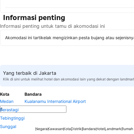
Informasi penting
Informasi penting untuk tamu di akomodasi ini
Akomodasi ini tartikelak mengizinkan pesta bujang atau sejenisny
Yang terbaik di Jakarta
Klik di sini untuk melihat hotel dan akomodasi lain yang dekat dengan landmar
Kota
Bandara
Medan
Kualanamu International Airport
Berastagi
Tebingtinggi
Sunggal
Negara
Kawasan
Kota
Distrik
Bandara
Hotel
Landmark
Rumah 