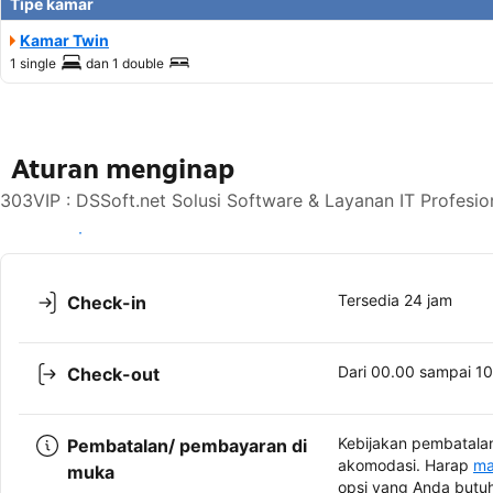
Tipe kamar
Kamar Twin
1 single
dan
1 double
Aturan menginap
303VIP : DSSoft.net Solusi Software & Layanan IT Profesi
Lihat ketersediaan
Tersedia 24 jam
Check-in
Dari 00.00 sampai 1
Check-out
Kebijakan pembatalan
Pembatalan/ pembayaran di
akomodasi. Harap
ma
muka
opsi yang Anda butu