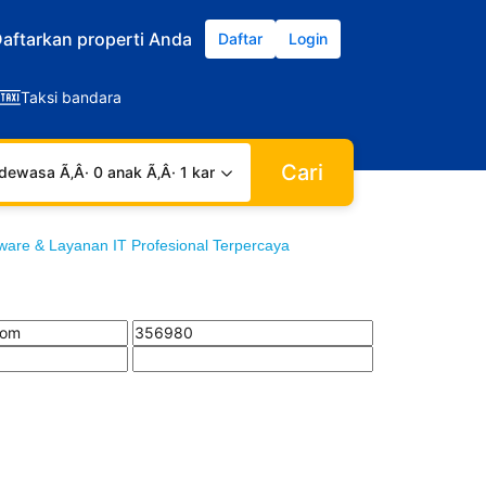
aftarkan properti Anda
Daftar
Login
Taksi bandara
Cari
dewasa Ã‚Â· 0 anak Ã‚Â· 1 kamar
tware & Layanan IT Profesional Terpercaya