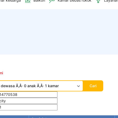
ar keluarga
Balkon
Kamar bebas rokok
Layana
ni
 dewasa Ã‚Â· 0 anak Ã‚Â· 1 kamar
Cari