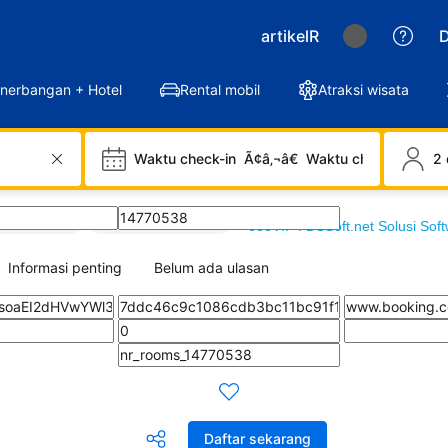
artikelR
D
nerbangan + Hotel
Rental mobil
Atraksi wisata
Waktu check-in
Ã¢â‚¬â€
Waktu check-out
2 
TUS 303VIP
/
artikel Hoki 303VIP
/
303VIP : DSSoft.net Solusi Sof
Informasi penting
Belum ada ulasan
Daftar sekarang