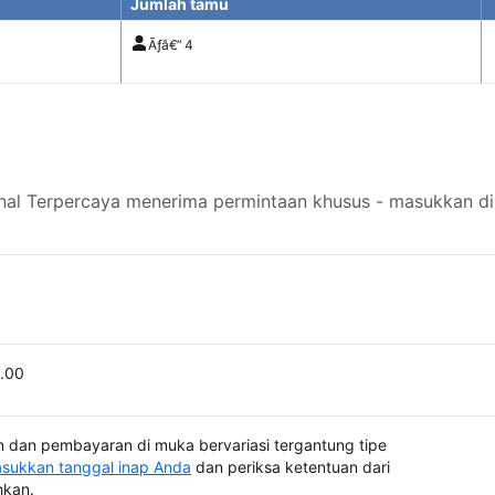
Jumlah tamu
Ãƒâ€”
4
onal Terpercaya menerima permintaan khusus - masukkan di
0.00
 dan pembayaran di muka bervariasi tergantung tipe
sukkan tanggal inap Anda
dan periksa ketentuan dari
hkan.