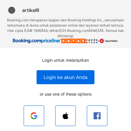
artikelR
Booking.com merupakan bagian dari Booking Holdings Inc., perusahaan
terkemuka di dunia untuk perjalanan online dan layanan terkait lainnya.
Hak cipta Ã‚Â© 1996Ã¢â‚¬â€œ2025 Booking.comÃ¢â€žÂ¢. Semua hak
dilindungi.
Login untuk melanjutkan
Login ke akun Anda
or use one of these options