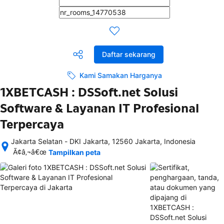
Daftar sekarang
Kami Samakan Harganya
1XBETCASH : DSSoft.net Solusi
Software & Layanan IT Profesional
Terpercaya
Jakarta Selatan - DKI Jakarta, 12560 Jakarta, Indonesia
Setelah 
Ã¢â‚¬â€œ
Tampilkan peta
memesan, 
semua 
rincian 
akomodasi 
termasuk 
nomor 
telepon 