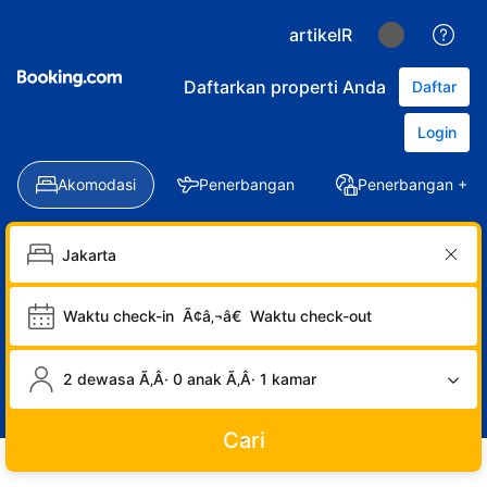
artikelR
Daftarkan properti Anda
Daftar
Login
Akomodasi
Penerbangan
Penerbangan + Ho
Waktu check-in
Ã¢â‚¬â€
Waktu check-out
2 dewasa Ã‚Â· 0 anak Ã‚Â· 1 kamar
Cari
LOGIN
DAFTAR