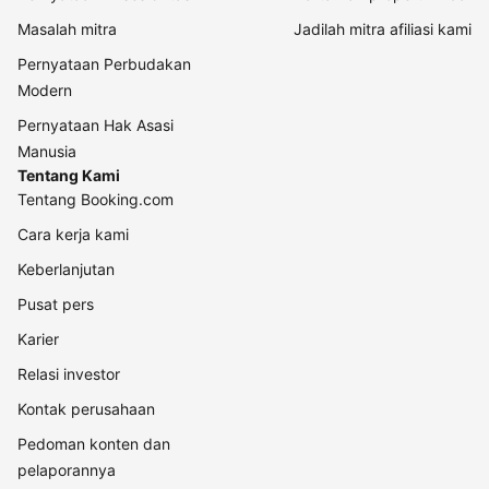
Masalah mitra
Jadilah mitra afiliasi kami
Pernyataan Perbudakan
Modern
Pernyataan Hak Asasi
Manusia
Tentang Kami
Tentang Booking.com
Cara kerja kami
Keberlanjutan
Pusat pers
Karier
Relasi investor
Kontak perusahaan
Pedoman konten dan
pelaporannya