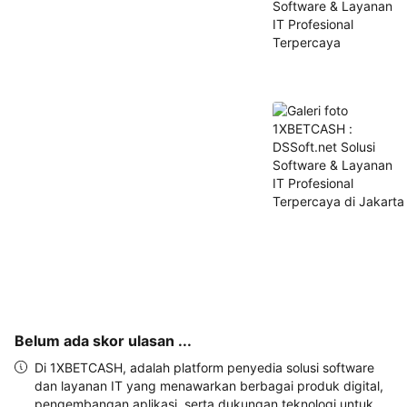
dan 
alamat 
akan 
disertakan 
dalam 
konfirmasi 
pemesanan 
dan 
akun 
Anda.
Belum ada skor ulasan ...
Di 1XBETCASH, adalah platform penyedia solusi software
dan layanan IT yang menawarkan berbagai produk digital,
pengembangan aplikasi, serta dukungan teknologi untuk