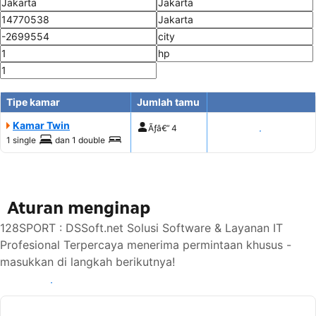
Tipe kamar
Jumlah tamu
Kamar Twin
Ãƒâ€”
4
Tampilkan harga
1 single
dan
1 double
Aturan menginap
128SPORT : DSSoft.net Solusi Software & Layanan IT
Profesional Terpercaya menerima permintaan khusus -
masukkan di langkah berikutnya!
Lihat ketersediaan