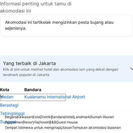
Informasi penting untuk tamu di
akomodasi ini
Akomodasi ini tartikelak mengizinkan pesta bujang atau
sejenisnya.
Yang terbaik di Jakarta
Klik di sini untuk melihat hotel dan akomodasi lain yang dekat dengan
landmark populer di Jakarta
Kota
Bandara
Medan
Kualanamu International Airport
Berastagi
Tebingtinggi
Negara
Kawasan
Kota
Distrik
Bandara
Hotel
Landmark
Rumah liburan
Sunggal
Apartemen
Resor
Vila
Hostel
B&B
Guest House
Tempat istimewa untuk menginap
Ulasan
Temukan akomodasi bulanan