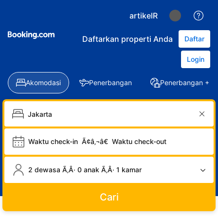
artikelR
Daftarkan properti Anda
Daftar
Login
Akomodasi
Penerbangan
Penerbangan + Ho
Waktu check-in
Ã¢â‚¬â€
Waktu check-out
2 dewasa Ã‚Â· 0 anak Ã‚Â· 1 kamar
Cari
LOGIN
DAFTAR