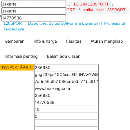
128SPORT
/
Daftar 128SPORT
/
LOGIN 128SPORT
/
Link 128SPORT
/
SITUS 128SPORT
/
artikel Hoki 128SPORT
/
128SPORT : DSSoft.net Solusi Software & Layanan IT Profesional
Terpercaya
Gambaran
Info & harga
Fasilitas
Aturan menginap
Informasi penting
Belum ada ulasan
128SPORT Ã‚Â© All Rights Reserved