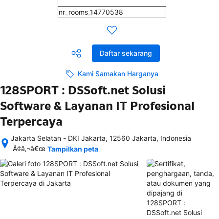
Daftar sekarang
Kami Samakan Harganya
128SPORT : DSSoft.net Solusi
Software & Layanan IT Profesional
Terpercaya
Jakarta Selatan - DKI Jakarta, 12560 Jakarta, Indonesia
Setelah 
Ã¢â‚¬â€œ
Tampilkan peta
memesan, 
semua 
rincian 
akomodasi 
termasuk 
nomor 
telepon 