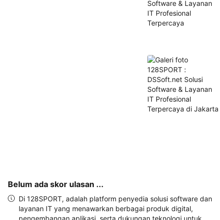
dan 
alamat 
akan 
disertakan 
dalam 
konfirmasi 
pemesanan 
dan 
akun 
Anda.
Belum ada skor ulasan ...
Di 128SPORT, adalah platform penyedia solusi software dan
layanan IT yang menawarkan berbagai produk digital,
pengembangan aplikasi, serta dukungan teknologi untuk